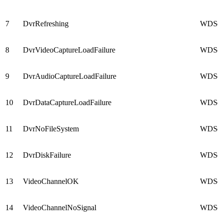
7
DvrRefreshing
WDSer
8
DvrVideoCaptureLoadFailure
WDSer
9
DvrAudioCaptureLoadFailure
WDSer
10
DvrDataCaptureLoadFailure
WDSer
11
DvrNoFileSystem
WDSer
12
DvrDiskFailure
WDSer
13
VideoChannelOK
WDSer
14
VideoChannelNoSignal
WDSer