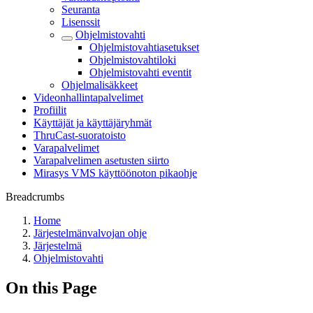
Seuranta
Lisenssit
Ohjelmistovahti
Ohjelmistovahtiasetukset
Ohjelmistovahtiloki
Ohjelmistovahti eventit
Ohjelmalisäkkeet
Videonhallintapalvelimet
Profiilit
Käyttäjät ja käyttäjäryhmät
ThruCast-suoratoisto
Varapalvelimet
Varapalvelimen asetusten siirto
Mirasys VMS käyttöönoton pikaohje
Breadcrumbs
Home
Järjestelmänvalvojan ohje
Järjestelmä
Ohjelmistovahti
On this Page