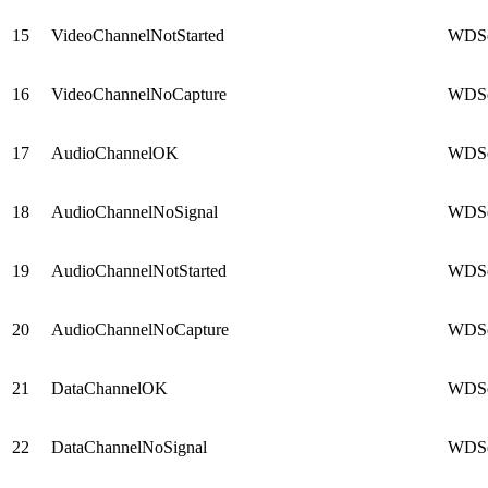
15
VideoChannelNotStarted
WDSer
16
VideoChannelNoCapture
WDSer
17
AudioChannelOK
WDSer
18
AudioChannelNoSignal
WDSer
19
AudioChannelNotStarted
WDSer
20
AudioChannelNoCapture
WDSer
21
DataChannelOK
WDSer
22
DataChannelNoSignal
WDSer