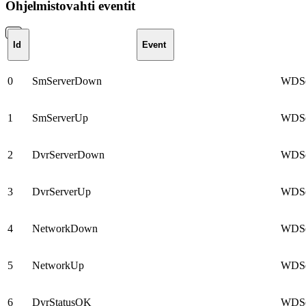
Ohjelmistovahti eventit
Id
Event
0
SmServerDown
WDSer
1
SmServerUp
WDSer
2
DvrServerDown
WDSer
3
DvrServerUp
WDSer
4
NetworkDown
WDSer
5
NetworkUp
WDSer
6
DvrStatusOK
WDSer