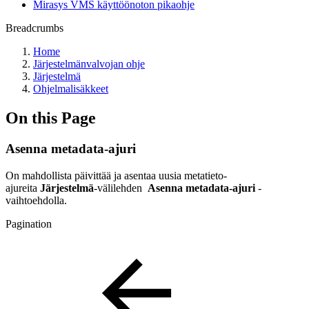
Mirasys VMS käyttöönoton pikaohje
Breadcrumbs
Home
Järjestelmänvalvojan ohje
Järjestelmä
Ohjelmalisäkkeet
On this Page
Asenna metadata-ajuri
On mahdollista päivittää ja asentaa uusia metatieto-
ajureita
Järjestelmä
-välilehden
Asenna metadata-ajuri
-
vaihtoehdolla.
Pagination