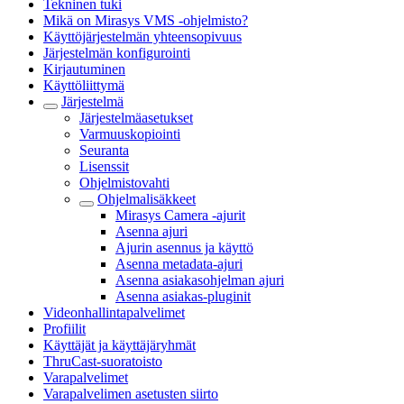
Tekninen tuki
Mikä on Mirasys VMS -ohjelmisto?
Käyttöjärjestelmän yhteensopivuus
Järjestelmän konfigurointi
Kirjautuminen
Käyttöliittymä
Järjestelmä
Järjestelmäasetukset
Varmuuskopiointi
Seuranta
Lisenssit
Ohjelmistovahti
Ohjelmalisäkkeet
Mirasys Camera -ajurit
Asenna ajuri
Ajurin asennus ja käyttö
Asenna metadata-ajuri
Asenna asiakasohjelman ajuri
Asenna asiakas-pluginit
Videonhallintapalvelimet
Profiilit
Käyttäjät ja käyttäjäryhmät
ThruCast-suoratoisto
Varapalvelimet
Varapalvelimen asetusten siirto