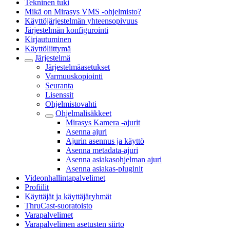
Tekninen tuki
Mikä on Mirasys VMS -ohjelmisto?
Käyttöjärjestelmän yhteensopivuus
Järjestelmän konfigurointi
Kirjautuminen
Käyttöliittymä
Järjestelmä
Järjestelmäasetukset
Varmuuskopiointi
Seuranta
Lisenssit
Ohjelmistovahti
Ohjelmalisäkkeet
Mirasys Kamera -ajurit
Asenna ajuri
Ajurin asennus ja käyttö
Asenna metadata-ajuri
Asenna asiakasohjelman ajuri
Asenna asiakas-pluginit
Videonhallintapalvelimet
Profiilit
Käyttäjät ja käyttäjäryhmät
ThruCast-suoratoisto
Varapalvelimet
Varapalvelimen asetusten siirto