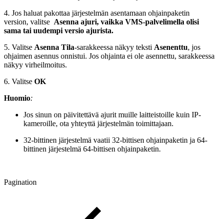
4. Jos haluat pakottaa järjestelmän asentamaan ohjainpaketin
version, valitse
Asenna ajuri, vaikka VMS-palvelimella olisi
sama tai uudempi versio ajurista.
5. Valitse
Asenna
Tila
-sarakkeessa näkyy teksti
Asenenttu
, jos
ohjaimen asennus onnistui. Jos ohjainta ei ole asennettu, sarakkeessa
näkyy virheilmoitus.
6. Valitse
OK
Huomio
:
Jos sinun on päivitettävä ajurit muille laitteistoille kuin IP-
kameroille, ota yhteyttä järjestelmän toimittajaan.
32-bittinen järjestelmä vaatii 32-bittisen ohjainpaketin ja 64-
bittinen järjestelmä 64-bittisen ohjainpaketin.
Pagination