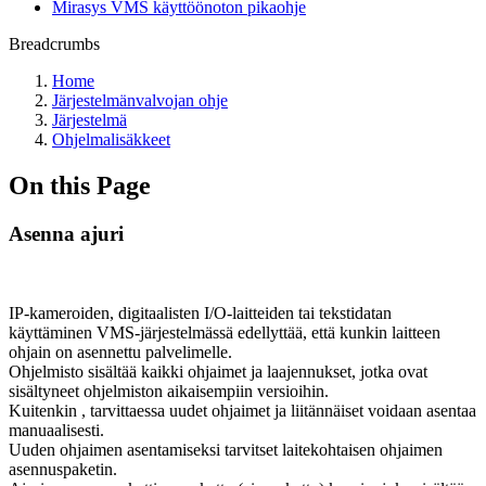
Mirasys VMS käyttöönoton pikaohje
Breadcrumbs
Home
Järjestelmänvalvojan ohje
Järjestelmä
Ohjelmalisäkkeet
On this Page
Asenna ajuri
IP-kameroiden, digitaalisten I/O-laitteiden tai tekstidatan
käyttäminen VMS-järjestelmässä edellyttää, että kunkin laitteen
ohjain on asennettu palvelimelle.
Ohjelmisto sisältää kaikki ohjaimet ja laajennukset, jotka ovat
sisältyneet ohjelmiston aikaisempiin versioihin.
Kuitenkin , tarvittaessa uudet ohjaimet ja liitännäiset voidaan asentaa
manuaalisesti.
Uuden ohjaimen asentamiseksi tarvitset laitekohtaisen ohjaimen
asennuspaketin.