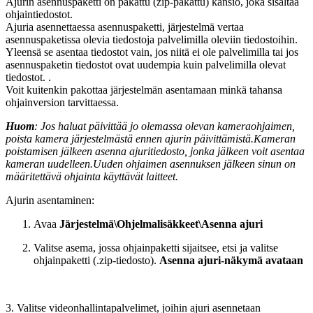
Ajurin asennuspaketti on pakattu (zip-pakattu) kansio, joka sisältää
ohjaintiedostot.
Ajuria asennettaessa asennuspaketti, järjestelmä vertaa
asennuspaketissa olevia tiedostoja palvelimilla oleviin tiedostoihin.
Yleensä se asentaa tiedostot vain, jos niitä ei ole palvelimilla tai jos
asennuspaketin tiedostot ovat uudempia kuin palvelimilla olevat
tiedostot. .
Voit kuitenkin pakottaa järjestelmän asentamaan minkä tahansa
ohjainversion tarvittaessa.
Huom
: Jos haluat päivittää jo olemassa olevan kameraohjaimen,
poista kamera järjestelmästä ennen ajurin päivittämistä.Kameran
poistamisen jälkeen asenna ajuritiedosto, jonka jälkeen voit asentaa
kameran uudelleen.Uuden ohjaimen asennuksen jälkeen sinun on
määritettävä ohjainta käyttävät laitteet.
Ajurin asentaminen:
Avaa
Järjestelmä\Ohjelmalisäkkeet\Asenna ajuri
Valitse asema, jossa ohjainpaketti sijaitsee, etsi ja valitse
ohjainpaketti (.zip-tiedosto).
Asenna ajuri-näkymä avataan
3. Valitse videonhallintapalvelimet, joihin ajuri asennetaan