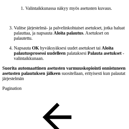
Valintaikkunassa näkyy myös asetusten kuvaus.
Valitse järjestelmä- ja palvelinkohtaiset asetukset, jotka haluat
palauttaa, ja napsauta
Aloita palautus
. Asetukset on
palautettu.
Napsauta
OK
hyväksyäksesi uudet asetukset tai
Aloita
palautusprosessi uudelleen
palataksesi
Palauta asetukset
-
valintaikkunaan.
Suorita automaattinen asetusten varmuuskopiointi onnistuneen
asetusten palautuksen jälkeen
suositellaan, erityisesti kun palautat
järjestelmän
Pagination