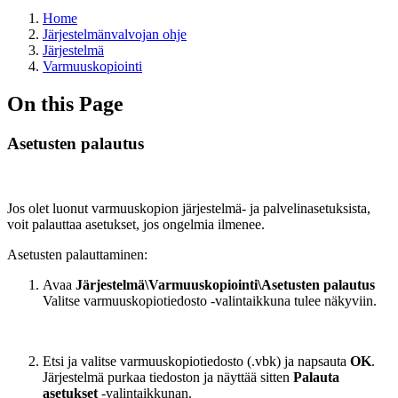
Home
Järjestelmänvalvojan ohje
Järjestelmä
Varmuuskopiointi
On this Page
Asetusten palautus
Jos olet luonut varmuuskopion järjestelmä- ja palvelinasetuksista,
voit palauttaa asetukset, jos ongelmia ilmenee.
Asetusten palauttaminen:
Avaa
Järjestelmä\Varmuuskopiointi\Asetusten palautus
Valitse varmuuskopiotiedosto -valintaikkuna tulee näkyviin.
Etsi ja valitse varmuuskopiotiedosto (.vbk) ja napsauta
OK
.
Järjestelmä purkaa tiedoston ja näyttää sitten
Palauta
asetukset
-valintaikkunan.