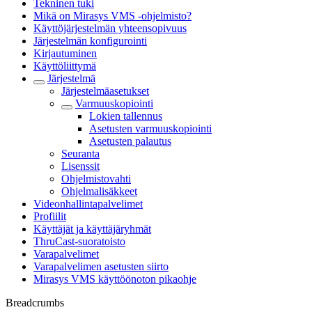
Tekninen tuki
Mikä on Mirasys VMS -ohjelmisto?
Käyttöjärjestelmän yhteensopivuus
Järjestelmän konfigurointi
Kirjautuminen
Käyttöliittymä
Järjestelmä
Järjestelmäasetukset
Varmuuskopiointi
Lokien tallennus
Asetusten varmuuskopiointi
Asetusten palautus
Seuranta
Lisenssit
Ohjelmistovahti
Ohjelmalisäkkeet
Videonhallintapalvelimet
Profiilit
Käyttäjät ja käyttäjäryhmät
ThruCast-suoratoisto
Varapalvelimet
Varapalvelimen asetusten siirto
Mirasys VMS käyttöönoton pikaohje
Breadcrumbs