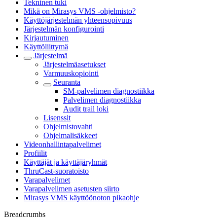
Tekninen tuki
Mikä on Mirasys VMS -ohjelmisto?
Käyttöjärjestelmän yhteensopivuus
Järjestelmän konfigurointi
Kirjautuminen
Käyttöliittymä
Järjestelmä
Järjestelmäasetukset
Varmuuskopiointi
Seuranta
SM-palvelimen diagnostiikka
Palvelimen diagnostiikka
Audit trail loki
Lisenssit
Ohjelmistovahti
Ohjelmalisäkkeet
Videonhallintapalvelimet
Profiilit
Käyttäjät ja käyttäjäryhmät
ThruCast-suoratoisto
Varapalvelimet
Varapalvelimen asetusten siirto
Mirasys VMS käyttöönoton pikaohje
Breadcrumbs