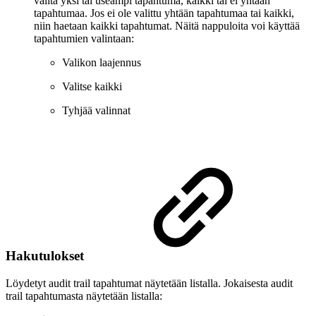
valita yksi tai useampi tapahtuma, kaikki tai ei yhtään
tapahtumaa. Jos ei ole valittu yhtään tapahtumaa tai kaikki,
niin haetaan kaikki tapahtumat. Näitä nappuloita voi käyttää
tapahtumien valintaan:
Valikon laajennus
Valitse kaikki
Tyhjää valinnat
Hakutulokset
Löydetyt audit trail tapahtumat näytetään listalla. Jokaisesta audit
trail tapahtumasta näytetään listalla: