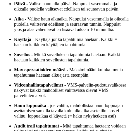
Päivä
- Valitse haun alkupäivä. Nappulat vasemmalla ja
oikealla puolella valitsevat edellisen tai seuraavan päivän.
Aika
- Valitse haun alkuaika. Nappulat vasemmalla ja oikealla
puolella valitsevat edellisen ja seuraavan tunnin. Nappulat
ylös ja alas vähentävät tai lisäävät aikaan 10 minuuttia.
Käyttäjä
- Käyttäjä jonka tapahtumia haetaan. Kaikki =
haetaan kaikkien käyttäjien tapahtumia.
Sovellus
- Minkä sovelluksen tapahtumia haetaan. Kaikki =
haetaan kaikkien sovellusten tapahtumia.
Max operaatioiden määrä
- Maksimimäärä kuinka monta
tapahtumaa haetaan alkuajasta eteenpäin.
Videonhallintapalvelimet
- VMS-palvelin-pudotusvalikossa
näkyvät kaikki mahdolliset valittavissa olevat VMS-
palvelinten arvot.
Haun loppuaika
- jos valittu, mahdollistaa haun loppuajan
asettamisen samalla tavalla kuin alkuaika asetettiin. Jos ei
valittu, loppuaikaa ei käytetä (= haku nykyhetkeen asti)
Audit trail tapahtumat
- Mitä tapahtumaa haetaan: voidaan