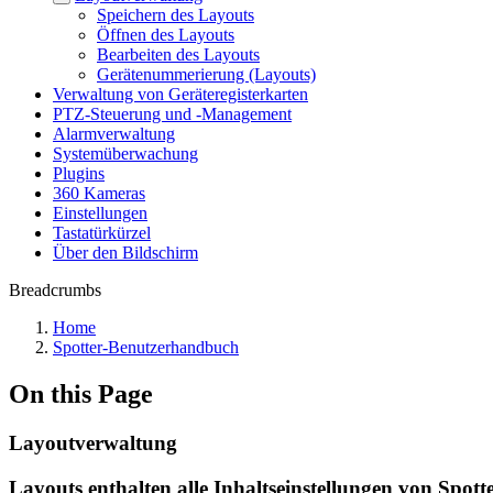
Speichern des Layouts
Öffnen des Layouts
Bearbeiten des Layouts
Gerätenummerierung (Layouts)
Verwaltung von Geräteregisterkarten
PTZ-Steuerung und -Management
Alarmverwaltung
Systemüberwachung
Plugins
360 Kameras
Einstellungen
Tastatürkürzel
Über den Bildschirm
Breadcrumbs
Home
Spotter-Benutzerhandbuch
On this Page
Layoutverwaltung
Layouts enthalten alle Inhaltseinstellungen von Spott