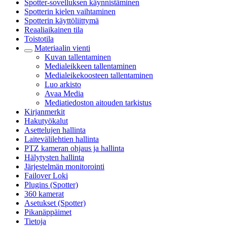
Spotter-sovelluksen käynnistäminen
Spotterin kielen vaihtaminen
Spotterin käyttöliittymä
Reaaliaikainen tila
Toistotila
Materiaalin vienti
Kuvan tallentaminen
Medialeikkeen tallentaminen
Medialeikekoosteen tallentaminen
Luo arkisto
Avaa Media
Mediatiedoston aitouden tarkistus
Kirjanmerkit
Hakutyökalut
Asettelujen hallinta
Laitevälilehtien hallinta
PTZ kameran ohjaus ja hallinta
Hälytysten hallinta
Järjestelmän monitorointi
Failover Loki
Plugins (Spotter)
360 kamerat
Asetukset (Spotter)
Pikanäppäimet
Tietoja