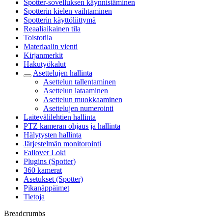
Spotter-sovelluksen käynnistäminen
Spotterin kielen vaihtaminen
Spotterin käyttöliittymä
Reaaliaikainen tila
Toistotila
Materiaalin vienti
Kirjanmerkit
Hakutyökalut
Asettelujen hallinta
Asettelun tallentaminen
Asettelun lataaminen
Asettelun muokkaaminen
Asettelujen numerointi
Laitevälilehtien hallinta
PTZ kameran ohjaus ja hallinta
Hälytysten hallinta
Järjestelmän monitorointi
Failover Loki
Plugins (Spotter)
360 kamerat
Asetukset (Spotter)
Pikanäppäimet
Tietoja
Breadcrumbs