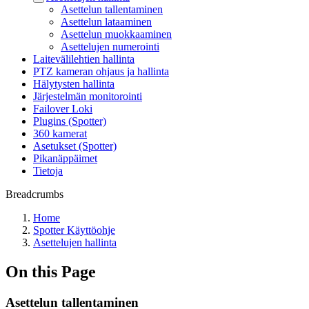
Asettelun tallentaminen
Asettelun lataaminen
Asettelun muokkaaminen
Asettelujen numerointi
Laitevälilehtien hallinta
PTZ kameran ohjaus ja hallinta
Hälytysten hallinta
Järjestelmän monitorointi
Failover Loki
Plugins (Spotter)
360 kamerat
Asetukset (Spotter)
Pikanäppäimet
Tietoja
Breadcrumbs
Home
Spotter Käyttöohje
Asettelujen hallinta
On this Page
Asettelun tallentaminen