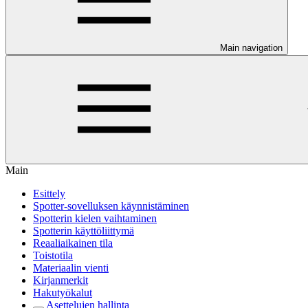
Main navigation
Main
Esittely
Spotter-sovelluksen käynnistäminen
Spotterin kielen vaihtaminen
Spotterin käyttöliittymä
Reaaliaikainen tila
Toistotila
Materiaalin vienti
Kirjanmerkit
Hakutyökalut
Asettelujen hallinta