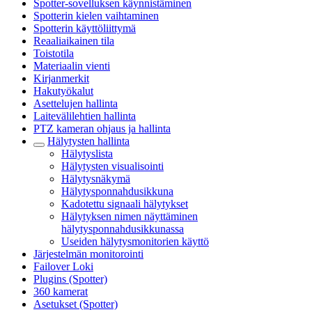
Spotter-sovelluksen käynnistäminen
Spotterin kielen vaihtaminen
Spotterin käyttöliittymä
Reaaliaikainen tila
Toistotila
Materiaalin vienti
Kirjanmerkit
Hakutyökalut
Asettelujen hallinta
Laitevälilehtien hallinta
PTZ kameran ohjaus ja hallinta
Hälytysten hallinta
Hälytyslista
Hälytysten visualisointi
Hälytysnäkymä
Hälytysponnahdusikkuna
Kadotettu signaali hälytykset
Hälytyksen nimen näyttäminen
hälytysponnahdusikkunassa
Useiden hälytysmonitorien käyttö
Järjestelmän monitorointi
Failover Loki
Plugins (Spotter)
360 kamerat
Asetukset (Spotter)