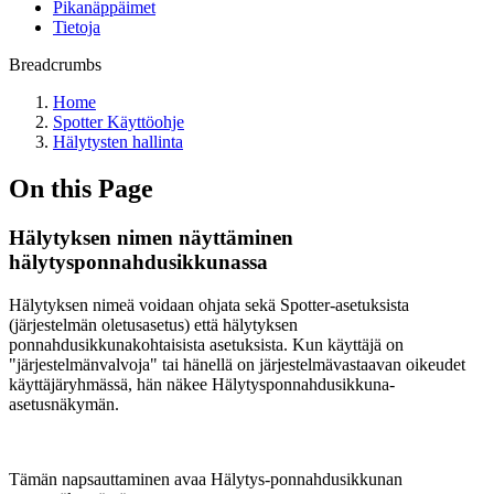
Pikanäppäimet
Tietoja
Breadcrumbs
Home
Spotter Käyttöohje
Hälytysten hallinta
On this Page
Hälytyksen nimen näyttäminen
hälytysponnahdusikkunassa
Hälytyksen nimeä voidaan ohjata sekä Spotter-asetuksista
(järjestelmän oletusasetus) että hälytyksen
ponnahdusikkunakohtaisista asetuksista. Kun käyttäjä on
"järjestelmänvalvoja" tai hänellä on järjestelmävastaavan oikeudet
käyttäjäryhmässä, hän näkee Hälytysponnahdusikkuna-
asetusnäkymän.
Tämän napsauttaminen avaa Hälytys-ponnahdusikkunan