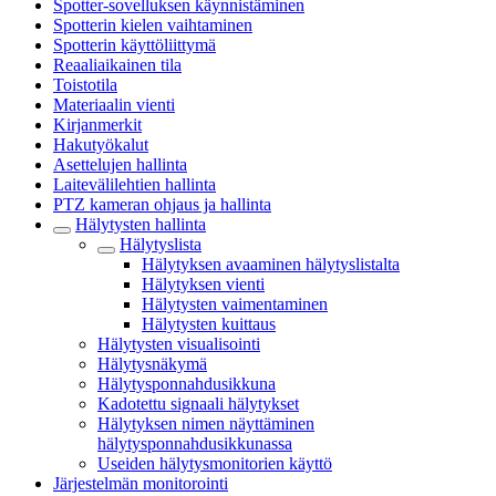
Spotter-sovelluksen käynnistäminen
Spotterin kielen vaihtaminen
Spotterin käyttöliittymä
Reaaliaikainen tila
Toistotila
Materiaalin vienti
Kirjanmerkit
Hakutyökalut
Asettelujen hallinta
Laitevälilehtien hallinta
PTZ kameran ohjaus ja hallinta
Hälytysten hallinta
Hälytyslista
Hälytyksen avaaminen hälytyslistalta
Hälytyksen vienti
Hälytysten vaimentaminen
Hälytysten kuittaus
Hälytysten visualisointi
Hälytysnäkymä
Hälytysponnahdusikkuna
Kadotettu signaali hälytykset
Hälytyksen nimen näyttäminen
hälytysponnahdusikkunassa
Useiden hälytysmonitorien käyttö
Järjestelmän monitorointi