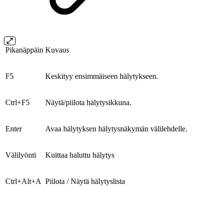
Pikanäppäin
Kuvaus
F5
Keskityy ensimmäiseen hälytykseen.
Ctrl+F5
Näytä/piilota hälytysikkuna.
Enter
Avaa hälytyksen hälytysnäkymän välilehdelle.
Välilyönti
Kuittaa haluttu hälytys
Ctrl+Alt+A
Piilota / Näytä hälytyslista