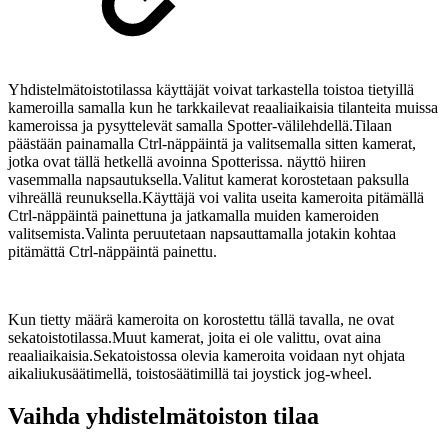
Yhdistelmätoistotilassa käyttäjät voivat tarkastella toistoa tietyillä
kameroilla samalla kun he tarkkailevat reaaliaikaisia tilanteita muissa
kameroissa ja pysyttelevät samalla Spotter-välilehdellä.Tilaan
päästään painamalla Ctrl-näppäintä ja valitsemalla sitten kamerat,
jotka ovat tällä hetkellä avoinna Spotterissa. näyttö hiiren
vasemmalla napsautuksella.Valitut kamerat korostetaan paksulla
vihreällä reunuksella.Käyttäjä voi valita useita kameroita pitämällä
Ctrl-näppäintä painettuna ja jatkamalla muiden kameroiden
valitsemista.Valinta peruutetaan napsauttamalla jotakin kohtaa
pitämättä Ctrl-näppäintä painettu.
Kun tietty määrä kameroita on korostettu tällä tavalla, ne ovat
sekatoistotilassa.Muut kamerat, joita ei ole valittu, ovat aina
reaaliaikaisia.Sekatoistossa olevia kameroita voidaan nyt ohjata
aikaliukusäätimellä, toistosäätimillä tai joystick jog-wheel.
Vaihda yhdistelmätoiston tilaa