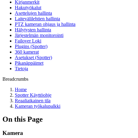
Kirjanmerkit
Hakutyökalut
Asettelujen hallinta
Laitevälilehtien hallinta
PTZ kameran ohjaus ja hallinta
Hälytysten hallinta
Järjestelmän monitorointi
Failover Loki
Plugins (Spotter)
360 kamerat
Asetukset (Spotter)
Pikanäppäimet
Tietoja
Breadcrumbs
Home
Spotter Käyttöohje
Reaaliaikainen tila
Kameran työkalupalkki
On this Page
Kamera