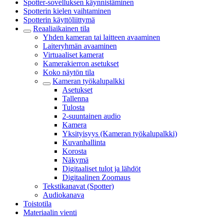
Spotter-sovelluksen käynnistäminen
Spotterin kielen vaihtaminen
Spotterin käyttöliittymä
Reaaliaikainen tila
Yhden kameran tai laitteen avaaminen
Laiteryhmän avaaminen
Virtuaaliset kamerat
Kamerakierron asetukset
Koko näytön tila
Kameran työkalupalkki
Asetukset
Tallenna
Tulosta
2-suuntainen audio
Kamera
Yksityisyys (Kameran työkalupalkki)
Kuvanhallinta
Korosta
Näkymä
Digitaaliset tulot ja lähdöt
Digitaalinen Zoomaus
Tekstikanavat (Spotter)
Audiokanava
Toistotila
Materiaalin vienti