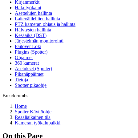
Kirjanmerkit
Hakutyökalut
Asettelujen hallinta
Laitevälilehtien hallinta
PTZ kameran ohjaus ja hallinta
Hälytysten hallinta
Kesäaika (DST)
Järjestelmän monitorointi
Failover Loki
Plugins (Spotter)
Ohjaimet
360 kamerat
Asetukset (Spotter)
Pikanäppäimet
Tietoja
Spotter pikaohje
Breadcrumbs
Home
Spotter Käyttöohje
Reaaliaikainen tila
Kameran työkalupalkki
On this Page