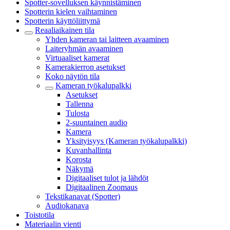
Spotter-sovelluksen käynnistäminen
Spotterin kielen vaihtaminen
Spotterin käyttöliittymä
Reaaliaikainen tila
Yhden kameran tai laitteen avaaminen
Laiteryhmän avaaminen
Virtuaaliset kamerat
Kamerakierron asetukset
Koko näytön tila
Kameran työkalupalkki
Asetukset
Tallenna
Tulosta
2-suuntainen audio
Kamera
Yksityisyys (Kameran työkalupalkki)
Kuvanhallinta
Korosta
Näkymä
Digitaaliset tulot ja lähdöt
Digitaalinen Zoomaus
Tekstikanavat (Spotter)
Audiokanava
Toistotila
Materiaalin vienti