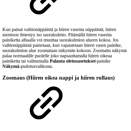
Kun painat vaihtonäppäintä ja hiiren vasenta näppäintä, hiiren
asentoon ilmestyy iso suorakulmio. Pitämällä hiiren vasenta
painiketta alhaalla voi muuttaa suorakulmion alueen kokoa. Jos
vaihtonäppäintä painetaan, kun vapautetaan hiiren vasen painike,
suorakulmion alue zoomataan näkymän kokoon. Zoomattu näkymä
palaa normaalille puolelle joko napsauttamalla hiiren oikeaa
painiketta tai valitsemalla
Palauta oletusasetukset
-painike
Näkymä
-pudotusvalikosta.
Zoomaus (Hiiren oikea nappi ja hiiren rullaus)