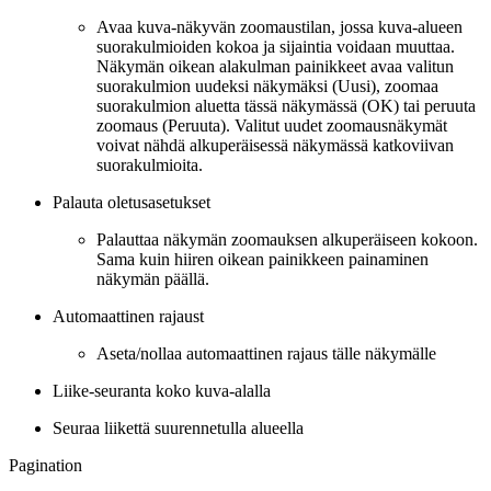
Avaa kuva-näkyvän zoomaustilan, jossa kuva-alueen
suorakulmioiden kokoa ja sijaintia voidaan muuttaa.
Näkymän oikean alakulman painikkeet avaa valitun
suorakulmion uudeksi näkymäksi (Uusi), zoomaa
suorakulmion aluetta tässä näkymässä (OK) tai peruuta
zoomaus (Peruuta). Valitut uudet zoomausnäkymät
voivat nähdä alkuperäisessä näkymässä katkoviivan
suorakulmioita.
Palauta oletusasetukset
Palauttaa näkymän zoomauksen alkuperäiseen kokoon.
Sama kuin hiiren oikean painikkeen painaminen
näkymän päällä.
Automaattinen rajaust
Aseta/nollaa automaattinen rajaus tälle näkymälle
Liike-seuranta koko kuva-alalla
Seuraa liikettä suurennetulla alueella
Pagination