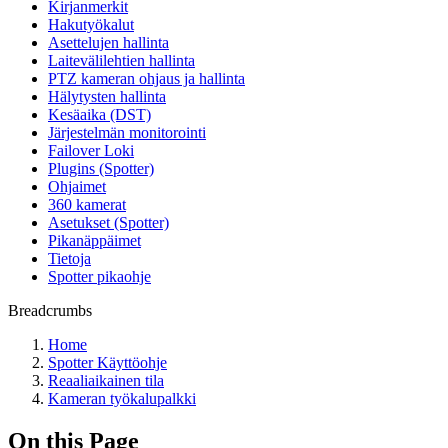
Kirjanmerkit
Hakutyökalut
Asettelujen hallinta
Laitevälilehtien hallinta
PTZ kameran ohjaus ja hallinta
Hälytysten hallinta
Kesäaika (DST)
Järjestelmän monitorointi
Failover Loki
Plugins (Spotter)
Ohjaimet
360 kamerat
Asetukset (Spotter)
Pikanäppäimet
Tietoja
Spotter pikaohje
Breadcrumbs
Home
Spotter Käyttöohje
Reaaliaikainen tila
Kameran työkalupalkki
On this Page