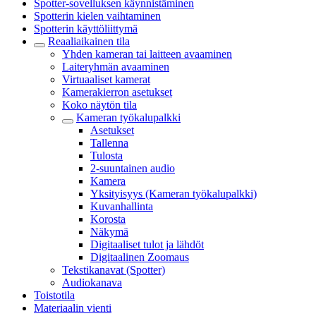
Spotter-sovelluksen käynnistäminen
Spotterin kielen vaihtaminen
Spotterin käyttöliittymä
Reaaliaikainen tila
Yhden kameran tai laitteen avaaminen
Laiteryhmän avaaminen
Virtuaaliset kamerat
Kamerakierron asetukset
Koko näytön tila
Kameran työkalupalkki
Asetukset
Tallenna
Tulosta
2-suuntainen audio
Kamera
Yksityisyys (Kameran työkalupalkki)
Kuvanhallinta
Korosta
Näkymä
Digitaaliset tulot ja lähdöt
Digitaalinen Zoomaus
Tekstikanavat (Spotter)
Audiokanava
Toistotila
Materiaalin vienti