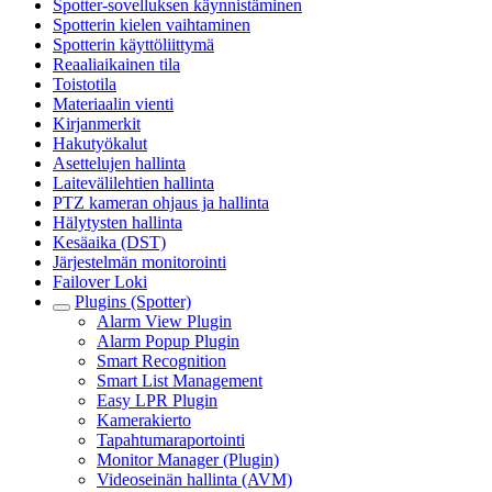
Spotter-sovelluksen käynnistäminen
Spotterin kielen vaihtaminen
Spotterin käyttöliittymä
Reaaliaikainen tila
Toistotila
Materiaalin vienti
Kirjanmerkit
Hakutyökalut
Asettelujen hallinta
Laitevälilehtien hallinta
PTZ kameran ohjaus ja hallinta
Hälytysten hallinta
Kesäaika (DST)
Järjestelmän monitorointi
Failover Loki
Plugins (Spotter)
Alarm View Plugin
Alarm Popup Plugin
Smart Recognition
Smart List Management
Easy LPR Plugin
Kamerakierto
Tapahtumaraportointi
Monitor Manager (Plugin)
Videoseinän hallinta (AVM)