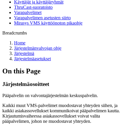
Käyttäjät ja käyttäjäryhmät
ThruCast-suoratoisto
Varapalvelimet
Varapalvelimen asetusten siirto
Mirasys VMS käyttöönoton pikaohje
Breadcrumbs
Home
Järjestelmänvalvojan ohje
Järjestelmä
Järjestelmäasetukset
On this Page
Järjestelmäosoitteet
Pääpalvelin on valvontajärjestelmän keskuspalvelin.
Kaikki muut VMS-palvelimet muodostavat yhteyden siihen, ja
kaikki asiakassovellukset kommunikoivat pääpalvelimen kautta.
Kirjautumisvaiheessa asiakassovellukset voivat valita
pääpalvelimen, johon ne muodostavat yhteyden.