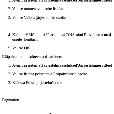
Avaa
Järjestemä\Järjestelmäasetukset\Järjestelmäosoitteet
Valitse muutettava osoite listalta
Valitse Vaihda järjestelmän osoite
Kirjoita VMS:n uusi IP-osoite tai DNS-nimi
Palvelimen uusi
osoite
-kenttään.
Valitse
OK
Pääpalvelimen osoitteen poistaminen:
Avaa
Järjestemä\Järjestelmäasetukset\Järjestelmäosoitteet
Valitse listalta poistettava Pääpalvelimen osoite
Klikkaa Poista järjestelmäosoite
Pagination