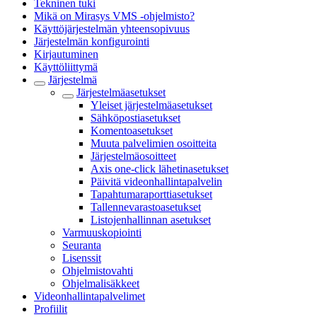
Tekninen tuki
Mikä on Mirasys VMS -ohjelmisto?
Käyttöjärjestelmän yhteensopivuus
Järjestelmän konfigurointi
Kirjautuminen
Käyttöliittymä
Järjestelmä
Järjestelmäasetukset
Yleiset järjestelmäasetukset
Sähköpostiasetukset
Komentoasetukset
Muuta palvelimien osoitteita
Järjestelmäosoitteet
Axis one-click lähetinasetukset
Päivitä videonhallintapalvelin
Tapahtumaraporttiasetukset
Tallennevarastoasetukset
Listojenhallinnan asetukset
Varmuuskopiointi
Seuranta
Lisenssit
Ohjelmistovahti
Ohjelmalisäkkeet
Videonhallintapalvelimet
Profiilit