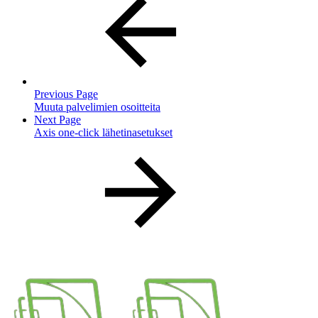
Previous Page
Muuta palvelimien osoitteita
Next Page
Axis one-click lähetinasetukset