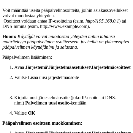
Voit määrittää useita pääpalvelinosoitteita, joihin asiakassovellukset
voivat muodostaa yhteyden.
Osoitteet voidaan antaa IP-osoitteina (esim.
http://195.168.0.1
) tai
DNS-nimina (esim. http://www.example.com).
Huom:
Käyttäjät voivat muodostaa yhteyden mihin tahansa
määritettyyn pääpalvelimen osoitteeseen, jos heillä on yhteensopiva
pääpalvelimen käyttäjänimi ja salasana.
Pääpalvelimen lisääminen:
Avaa
Järjestemä\Järjestelmäasetukset\Järjestelmäosoitteet
Valitse Lisää uusi järjestelmäosoite
Kirjoita uusi järjestelmäosoite (joko IP-osoite tai DNS-
nimi)
Palvelimen uusi osoite
-kenttään.
Valitse
OK
Pääpalvelimen osoitteen muokkaminen: