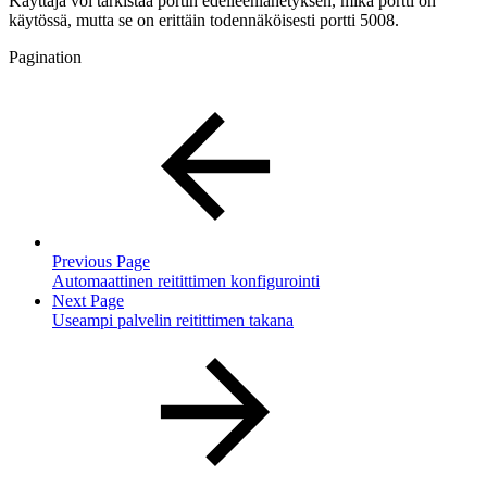
Käyttäjä voi tarkistaa portin edelleenlähetyksen, mikä portti on
käytössä, mutta se on erittäin todennäköisesti portti 5008.
Pagination
Previous Page
Automaattinen reitittimen konfigurointi
Next Page
Useampi palvelin reitittimen takana