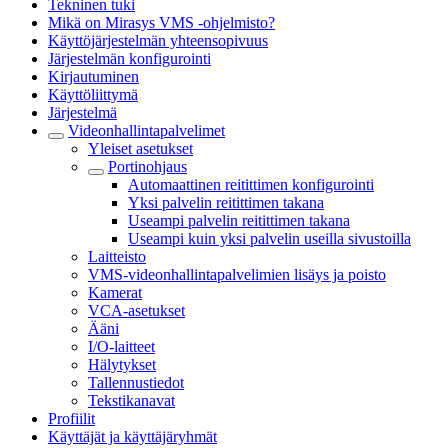
Tekninen tuki
Mikä on Mirasys VMS -ohjelmisto?
Käyttöjärjestelmän yhteensopivuus
Järjestelmän konfigurointi
Kirjautuminen
Käyttöliittymä
Järjestelmä
Videonhallintapalvelimet
Yleiset asetukset
Portinohjaus
Automaattinen reitittimen konfigurointi
Yksi palvelin reitittimen takana
Useampi palvelin reitittimen takana
Useampi kuin yksi palvelin useilla sivustoilla
Laitteisto
VMS-videonhallintapalvelimien lisäys ja poisto
Kamerat
VCA-asetukset
Ääni
I/O-laitteet
Hälytykset
Tallennustiedot
Tekstikanavat
Profiilit
Käyttäjät ja käyttäjäryhmät