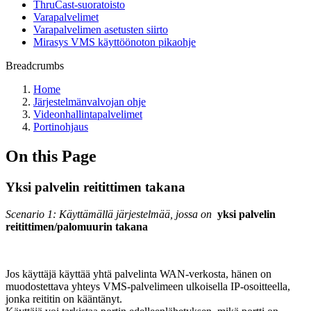
ThruCast-suoratoisto
Varapalvelimet
Varapalvelimen asetusten siirto
Mirasys VMS käyttöönoton pikaohje
Breadcrumbs
Home
Järjestelmänvalvojan ohje
Videonhallintapalvelimet
Portinohjaus
On this Page
Yksi palvelin reitittimen takana
Scenario 1: Käyttämällä järjestelmää, jossa on
yksi palvelin
reitittimen/palomuurin takana
Jos käyttäjä käyttää yhtä palvelinta WAN-verkosta, hänen on
muodostettava yhteys VMS-palvelimeen ulkoisella IP-osoitteella,
jonka reititin on kääntänyt.