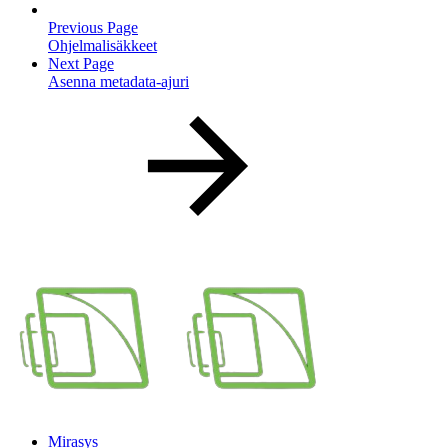
Previous Page
Ohjelmalisäkkeet
Next Page
Asenna metadata-ajuri
Mirasys