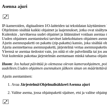
Asenna ajuri
IP-kameroiden, digitaalisten I/O-laitteiden tai tekstidatan käyttäminen
Ohjelmisto sisältää kaikki ohjaimet ja laajennukset, jotka ovat sisälty
Kuitenkin , tarvittaessa uudet ohjaimet ja liitännäiset voidaan asentaa 
Uuden ohjaimen asentamiseksi tarvitset laitekohtaisen ohjaimen asenn
Ajurin asennuspaketti on pakattu (zip-pakattu) kansio, joka sisältää oh
Ajuria asennettaessa asennuspaketti, järjestelmä vertaa asennuspaketissa
Yleensä se asentaa tiedostot vain, jos niitä ei ole palvelimilla tai jos 
Voit kuitenkin pakottaa järjestelmän asentamaan minkä tahansa ohjainv
Huom
: Jos haluat päivittää jo olemassa olevan kameraohjaimen, poi
uudelleen.Uuden ohjaimen asennuksen jälkeen sinun on määritettävä oh
Ajurin asentaminen:
Avaa
Järjestelmä\Ohjelmalisäkkeet\Asenna ajuri
Valitse asema, jossa ohjainpaketti sijaitsee, etsi ja valitse ohjain