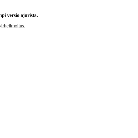
i versio ajurista.
virheilmoitus.