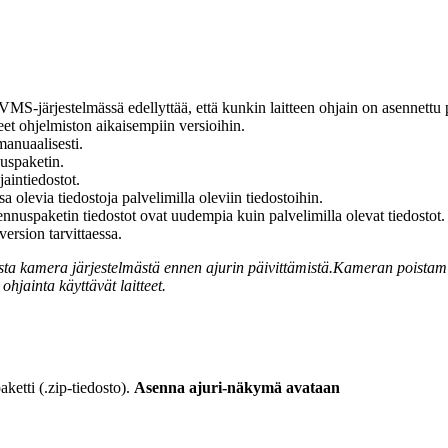
 VMS-järjestelmässä edellyttää, että kunkin laitteen ohjain on asennettu 
neet ohjelmiston aikaisempiin versioihin.
manuaalisesti.
uspaketin.
jaintiedostot.
 olevia tiedostoja palvelimilla oleviin tiedostoihin.
asennuspaketin tiedostot ovat uudempia kuin palvelimilla olevat tiedostot. 
ersion tarvittaessa.
sta kamera järjestelmästä ennen ajurin päivittämistä.Kameran poistami
jainta käyttävät laitteet.
paketti (.zip-tiedosto).
Asenna ajuri-näkymä avataan