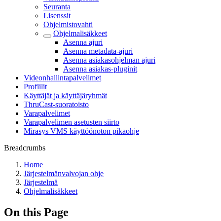
Seuranta
Lisenssit
Ohjelmistovahti
Ohjelmalisäkkeet
Asenna ajuri
Asenna metadata-ajuri
Asenna asiakasohjelman ajuri
Asenna asiakas-pluginit
Videonhallintapalvelimet
Profiilit
Käyttäjät ja käyttäjäryhmät
ThruCast-suoratoisto
Varapalvelimet
Varapalvelimen asetusten siirto
Mirasys VMS käyttöönoton pikaohje
Breadcrumbs
Home
Järjestelmänvalvojan ohje
Järjestelmä
Ohjelmalisäkkeet
On this Page