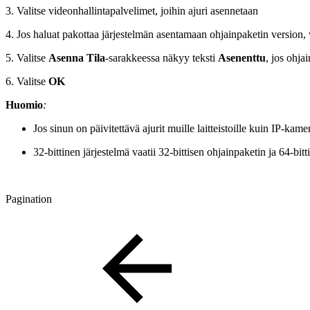
3. Valitse videonhallintapalvelimet, joihin ajuri asennetaan
4. Jos haluat pakottaa järjestelmän asentamaan ohjainpaketin version, 
5. Valitse
Asenna
Tila
-sarakkeessa näkyy teksti
Asenenttu
, jos ohja
6. Valitse
OK
Huomio
:
Jos sinun on päivitettävä ajurit muille laitteistoille kuin IP-kamer
32-bittinen järjestelmä vaatii 32-bittisen ohjainpaketin ja 64-bit
Pagination