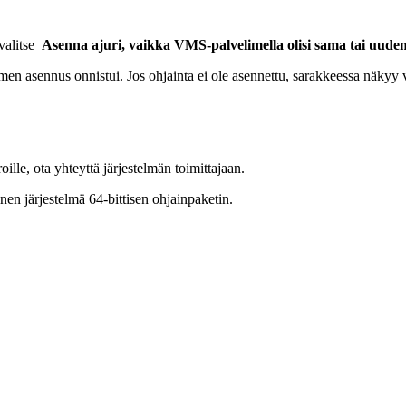
valitse
Asenna ajuri, vaikka VMS-palvelimella olisi sama tai uudemp
imen asennus onnistui. Jos ohjainta ei ole asennettu, sarakkeessa näkyy 
oille, ota yhteyttä järjestelmän toimittajaan.
tinen järjestelmä 64-bittisen ohjainpaketin.