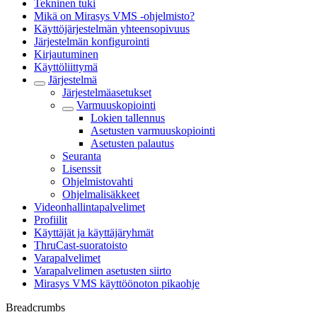
Tekninen tuki
Mikä on Mirasys VMS -ohjelmisto?
Käyttöjärjestelmän yhteensopivuus
Järjestelmän konfigurointi
Kirjautuminen
Käyttöliittymä
Järjestelmä
Järjestelmäasetukset
Varmuuskopiointi
Lokien tallennus
Asetusten varmuuskopiointi
Asetusten palautus
Seuranta
Lisenssit
Ohjelmistovahti
Ohjelmalisäkkeet
Videonhallintapalvelimet
Profiilit
Käyttäjät ja käyttäjäryhmät
ThruCast-suoratoisto
Varapalvelimet
Varapalvelimen asetusten siirto
Mirasys VMS käyttöönoton pikaohje
Breadcrumbs