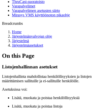
ThruCast-suoratoisto
Varapalvelimet
Varapalvelimen asetusten siirto
Mirasys VMS käyttöönoton pikaohje
Breadcrumbs
Home
Järjestelmänvalvojan ohje
Järjestelmä
Järjestelmäasetukset
On this Page
Listojenhallinnan asetukset
Listojenhallinta mahdollistaa henkilöllisyyksien ja listojen
määrittämisen sallituille ja ei-sallituille henkilöille.
Asetuksissa voi:
Lisätä, muokata ja poistaa henkilöllisyyksiä
Lisätä, muokata ja poistaa listoja