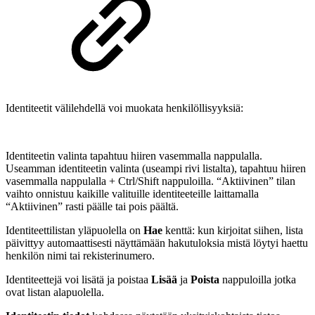
Identiteetit välilehdellä voi muokata henkilöllisyyksiä:
Identiteetin valinta tapahtuu hiiren vasemmalla nappulalla.
Useamman identiteetin valinta (useampi rivi listalta), tapahtuu hiiren
vasemmalla nappulalla + Ctrl/Shift nappuloilla. “Aktiivinen” tilan
vaihto onnistuu kaikille valituille identiteeteille laittamalla
“Aktiivinen” rasti päälle tai pois päältä.
Identiteettilistan yläpuolella on
Hae
kenttä: kun kirjoitat siihen, lista
päivittyy automaattisesti näyttämään hakutuloksia mistä löytyi haettu
henkilön nimi tai rekisterinumero.
Identiteettejä voi lisätä ja poistaa
Lisää
ja
Poista
nappuloilla jotka
ovat listan alapuolella.