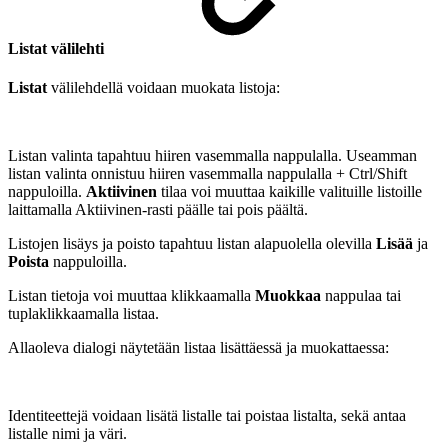
Listat välilehti
Listat
välilehdellä voidaan muokata listoja:
Listan valinta tapahtuu hiiren vasemmalla nappulalla. Useamman
listan valinta onnistuu hiiren vasemmalla nappulalla + Ctrl/Shift
nappuloilla.
Aktiivinen
tilaa voi muuttaa kaikille valituille listoille
laittamalla Aktiivinen-rasti päälle tai pois päältä.
Listojen lisäys ja poisto tapahtuu listan alapuolella olevilla
Lisää
ja
Poista
nappuloilla.
Listan tietoja voi muuttaa klikkaamalla
Muokkaa
nappulaa tai
tuplaklikkaamalla listaa.
Allaoleva dialogi näytetään listaa lisättäessä ja muokattaessa:
Identiteettejä voidaan lisätä listalle tai poistaa listalta, sekä antaa
listalle nimi ja väri.