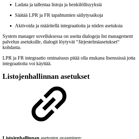
Ladata ja tallentaa listoja ja henkilöllisyyksiä
Säätää LPR ja FR tapahtumien säilytysaikoja
Aktivoida ja määritellä integraatioita ja niiden asetuksia
System manager sovelluksessa on useita dialogeja list management
palvelun asetuksille, dialogit löytyvät “Järjestelmäasetukset“
kohdasta.
LPR ja FR integraatio ominaisuus pitää olla mukana lisenssissä jotta
integraatioita voi käyttää.
Listojenhallinnan asetukset
Listojenhallinnan
asetusten avaaminen: