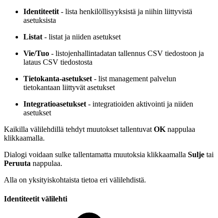
Identiteetit
- lista henkilöllisyyksistä ja niihin liittyvistä
asetuksista
Listat
- listat ja niiden asetukset
Vie/Tuo
- listojenhallintadatan tallennus CSV tiedostoon ja
lataus CSV tiedostosta
Tietokanta-asetukset
- list management palvelun
tietokantaan liittyvät asetukset
Integratioasetukset
- integratioiden aktivointi ja niiden
asetukset
Kaikilla välilehdillä tehdyt muutokset tallentuvat
OK
nappulaa
klikkaamalla.
Dialogi voidaan sulke tallentamatta muutoksia klikkaamalla
Sulje
tai
Peruuta
nappulaa.
Alla on yksityiskohtaista tietoa eri välilehdistä.
Identiteetit välilehti