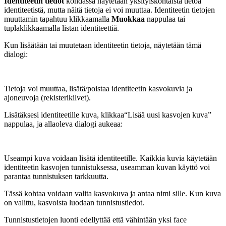
Identiteetin tiedot
kohdassa näytetään yksityiskohtaista tietoa
identiteetistä, mutta näitä tietoja ei voi muuttaa. Identiteetin tietojen
muuttamin tapahtuu klikkaamalla
Muokkaa
nappulaa tai
tuplaklikkaamalla listan identiteettiä.
Kun lisäätään tai muutetaan identiteetin tietoja, näytetään tämä
dialogi:
Tietoja voi muuttaa, lisätä/poistaa identiteetin kasvokuvia ja
ajoneuvoja (rekisterikilvet).
Lisätäksesi identiteetille kuva, klikkaa“Lisää uusi kasvojen kuva”
nappulaa, ja allaoleva dialogi aukeaa:
Useampi kuva voidaan lisätä identiteetille. Kaikkia kuvia käytetään
identiteetin kasvojen tunnistuksessa, useamman kuvan käyttö voi
parantaa tunnistuksen tarkkuutta.
Tässä kohtaa voidaan valita kasvokuva ja antaa nimi sille. Kun kuva
on valittu, kasvoista luodaan tunnistustiedot.
Tunnistustietojen luonti edellyttää että vähintään yksi face