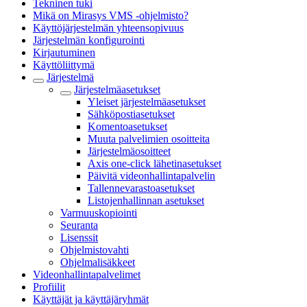
Tekninen tuki
Mikä on Mirasys VMS -ohjelmisto?
Käyttöjärjestelmän yhteensopivuus
Järjestelmän konfigurointi
Kirjautuminen
Käyttöliittymä
Järjestelmä
Järjestelmäasetukset
Yleiset järjestelmäasetukset
Sähköpostiasetukset
Komentoasetukset
Muuta palvelimien osoitteita
Järjestelmäosoitteet
Axis one-click lähetinasetukset
Päivitä videonhallintapalvelin
Tallennevarastoasetukset
Listojenhallinnan asetukset
Varmuuskopiointi
Seuranta
Lisenssit
Ohjelmistovahti
Ohjelmalisäkkeet
Videonhallintapalvelimet
Profiilit
Käyttäjät ja käyttäjäryhmät