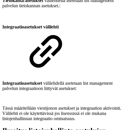
Tietokanta-asetukset
välilehdellä asetetaan list management
palvelun tietokannan asetukset.:
Integraatioasetukset välilehti
Integraatioasetukset
välilehdellä asetetaan list management
palvelun integraatioon liittyvät asetukset:
Tässä määritellään viestijonon asetukset ja integraation aktivointi.
Välilehti ei ole käytettävissä jos lisenssissä ei ole mukana
listojenhallinnan integraatio ominaisuus.