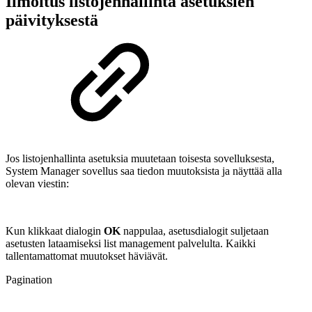
Ilmoitus listojenhallinta asetuksien
päivityksestä
Jos listojenhallinta asetuksia muutetaan toisesta sovelluksesta,
System Manager sovellus saa tiedon muutoksista ja näyttää alla
olevan viestin:
Kun klikkaat dialogin
OK
nappulaa, asetusdialogit suljetaan
asetusten lataamiseksi list management palvelulta. Kaikki
tallentamattomat muutokset häviävät.
Pagination