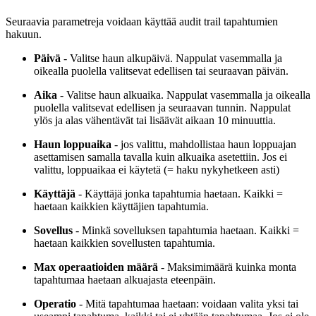
Seuraavia parametreja voidaan käyttää audit trail tapahtumien
hakuun.
Päivä
- Valitse haun alkupäivä. Nappulat vasemmalla ja
oikealla puolella valitsevat edellisen tai seuraavan päivän.
Aika
- Valitse haun alkuaika. Nappulat vasemmalla ja oikealla
puolella valitsevat edellisen ja seuraavan tunnin. Nappulat
ylös ja alas vähentävät tai lisäävät aikaan 10 minuuttia.
Haun loppuaika
- jos valittu, mahdollistaa haun loppuajan
asettamisen samalla tavalla kuin alkuaika asetettiin. Jos ei
valittu, loppuaikaa ei käytetä (= haku nykyhetkeen asti)
Käyttäjä
- Käyttäjä jonka tapahtumia haetaan. Kaikki =
haetaan kaikkien käyttäjien tapahtumia.
Sovellus
- Minkä sovelluksen tapahtumia haetaan. Kaikki =
haetaan kaikkien sovellusten tapahtumia.
Max operaatioiden määrä
- Maksimimäärä kuinka monta
tapahtumaa haetaan alkuajasta eteenpäin.
Operatio
- Mitä tapahtumaa haetaan: voidaan valita yksi tai