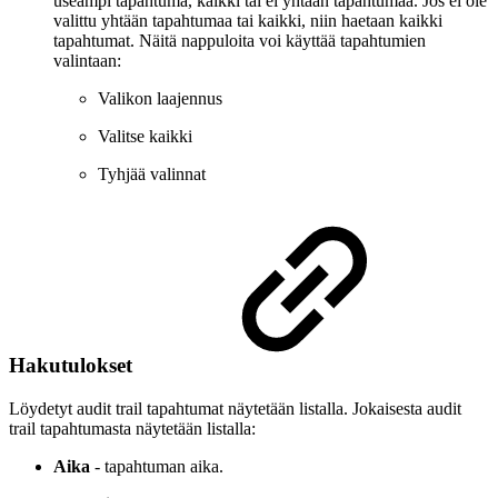
useampi tapahtuma, kaikki tai ei yhtään tapahtumaa. Jos ei ole
valittu yhtään tapahtumaa tai kaikki, niin haetaan kaikki
tapahtumat. Näitä nappuloita voi käyttää tapahtumien
valintaan:
Valikon laajennus
Valitse kaikki
Tyhjää valinnat
Hakutulokset
Löydetyt audit trail tapahtumat näytetään listalla. Jokaisesta audit
trail tapahtumasta näytetään listalla:
Aika
- tapahtuman aika.