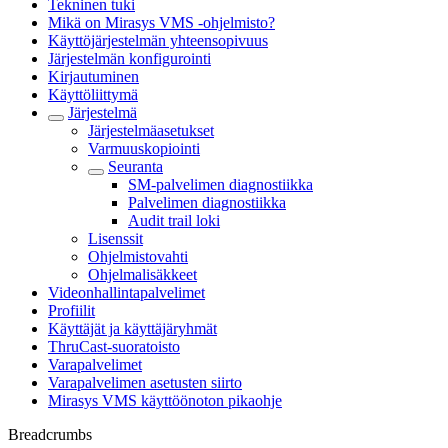
Tekninen tuki
Mikä on Mirasys VMS -ohjelmisto?
Käyttöjärjestelmän yhteensopivuus
Järjestelmän konfigurointi
Kirjautuminen
Käyttöliittymä
Järjestelmä
Järjestelmäasetukset
Varmuuskopiointi
Seuranta
SM-palvelimen diagnostiikka
Palvelimen diagnostiikka
Audit trail loki
Lisenssit
Ohjelmistovahti
Ohjelmalisäkkeet
Videonhallintapalvelimet
Profiilit
Käyttäjät ja käyttäjäryhmät
ThruCast-suoratoisto
Varapalvelimet
Varapalvelimen asetusten siirto
Mirasys VMS käyttöönoton pikaohje
Breadcrumbs