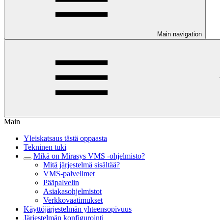
Main navigation
Main
Yleiskatsaus tästä oppaasta
Tekninen tuki
Mikä on Mirasys VMS -ohjelmisto?
Mitä järjestelmä sisältää?
VMS-palvelimet
Pääpalvelin
Asiakasohjelmistot
Verkkovaatimukset
Käyttöjärjestelmän yhteensopivuus
Järjestelmän konfigurointi