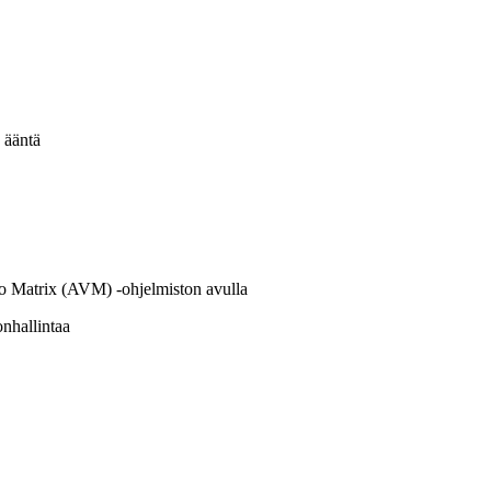
a ääntä
eo Matrix (AVM) -ohjelmiston avulla
onhallintaa