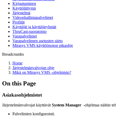
Kirjautuminen
Käyttöliittymä
Järjestelmä
Videonhallintapalvelimet
Profiilit
Käyttäjät ja käyttäjäryhmät
ThruCast-suoratoisto
Varapalvelimet
Varapalvelimen asetusten siirto
Mirasys VMS käyttöönoton pikaohje
Breadcrumbs
Home
Järjestelmänvalvojan ohje
Mikä on Mirasys VMS -ohjelmisto?
On this Page
Asiakasohjelmistot
Järjestelmänvalvojat käyttävät
System Manager
-ohjelmaa näihin teh
Palvelimien konfigurointi.