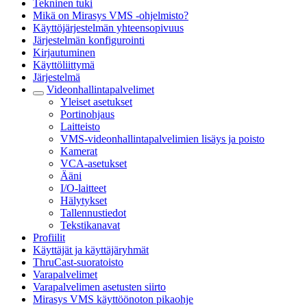
Tekninen tuki
Mikä on Mirasys VMS -ohjelmisto?
Käyttöjärjestelmän yhteensopivuus
Järjestelmän konfigurointi
Kirjautuminen
Käyttöliittymä
Järjestelmä
Videonhallintapalvelimet
Yleiset asetukset
Portinohjaus
Laitteisto
VMS-videonhallintapalvelimien lisäys ja poisto
Kamerat
VCA-asetukset
Ääni
I/O-laitteet
Hälytykset
Tallennustiedot
Tekstikanavat
Profiilit
Käyttäjät ja käyttäjäryhmät
ThruCast-suoratoisto
Varapalvelimet
Varapalvelimen asetusten siirto
Mirasys VMS käyttöönoton pikaohje