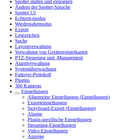
Spotter starten und einloggen
Ändern der Spotter-Sprache
Spotter UI
Echtzeit-modus
Wiedergabemodus
Export
Lesezeichen
Suche
Layoutverwaltung
Verwaltung von Geräteregisterkarten
PTZ-Steuerung und -Management
Alarmverwaltung
Systemüberwachung
Failover-Protokoll
Plugins
360 Kameras
Einstellungen
Allgemeine Einstellungen (Einstellungen)
Exporteinstellungen
Storyboard-Export (Einstellungen)
Alarme
Plugin-spezifische Einstellungen
Streaming-Einstellungen
Video-Einstellungen
Anzeige