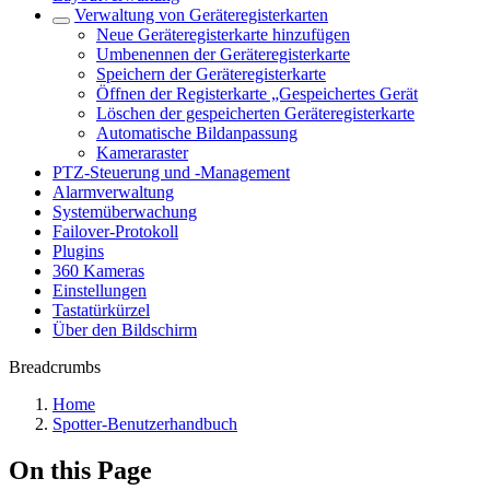
Verwaltung von Geräteregisterkarten
Neue Geräteregisterkarte hinzufügen
Umbenennen der Geräteregisterkarte
Speichern der Geräteregisterkarte
Öffnen der Registerkarte „Gespeichertes Gerät
Löschen der gespeicherten Geräteregisterkarte
Automatische Bildanpassung
Kameraraster
PTZ-Steuerung und -Management
Alarmverwaltung
Systemüberwachung
Failover-Protokoll
Plugins
360 Kameras
Einstellungen
Tastatürkürzel
Über den Bildschirm
Breadcrumbs
Home
Spotter-Benutzerhandbuch
On this Page