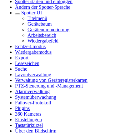
Spotter starten und einloggen
Ändern der Spotter-Sprache
Spotter UI
Titelmenü
Gerätebaum
Gerätenummerierung
Arbeitsbereich
Wiedergabefeld
Echtzeit-modus
Wiedergabemodus
Export
Lesezeichen
Suche
Layoutverwaltung
Verwaltung von Geräteregisterkarten
PTZ-Steuerung und -Management
Alarmverwaltung
Systemüberwachung
Failover-Protokoll
Plugins
360 Kameras
Einstellungen
Tastatürkürzel
Über den Bildschirm