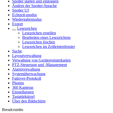
Spotter starten und einloggen
Ändern der Spotter-Sprache
Spotter UI
Echtzeit-modus
Wiedergabemodus
Export
Lesezeichen
Lesezeichen erstellen
Bearbeiten eines Lesezeichens
Lesezeichen löschen
Lesezeichen im Zeitleistenfenster
Suche
Layoutverwaltung
Verwaltung von Geräteregisterkarten
PTZ-Steuerung und -Management
Alarmverwaltung
Systemüberwachung
Failover-Protokoll
Plugins
360 Kameras
Einstellungen
Tastatürkürzel
Über den Bildschirm
Breadcrumbs