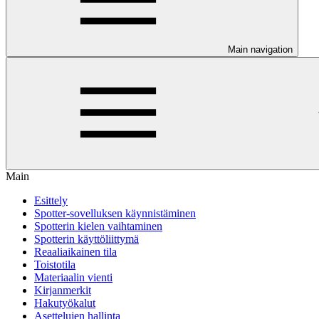
Main navigation
Main
Esittely
Spotter-sovelluksen käynnistäminen
Spotterin kielen vaihtaminen
Spotterin käyttöliittymä
Reaaliaikainen tila
Toistotila
Materiaalin vienti
Kirjanmerkit
Hakutyökalut
Asettelujen hallinta