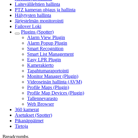
Laitevälilehtien hallinta
PTZ kameran ohjaus ja hallinta
Hälytysten hallinta
Järjestelmän monitorointi
Failover Loki
Plugins (Spotter)
Alarm View Plugin
Alarm Popup Plugin
Smart Recognition
Smart List Management
Easy LPR Plugin
Kamerakierto
Tapahtumaraportointi
Monitor Manager (Plugin)
Videoseinän hallinta (AVM)
Profile Maps (Plugin)
Profile Map Devices (Plugin)
Tallennevarasto
Web Browser
360 kamerat
Asetukset (Spotter)
Pikanäppäimet
Tietoja
Breadcrumbs