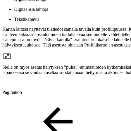
Digitaalisia lähtöjä
Tekstikanavia
Kartan laitteet näyttävät tilatiedot samalla tavalla kuin profiilipuussa. 
Laitteen kaksoisnapsauttaminen kartalla avaa sen uudelle välilehdelle. 
Laitepuussa on myös "Näytä kartalla" -vaihtoehto jokaiselle laitteell
hälytyksen laukaisee. Tätä asetusta ohjataan Profiilikarttojen asetuksis
Siellä on myös asetus hälytyksen "pulssi"-animaatioiden kytkemiseksi 
tapauksessa se voidaan asettaa suodattamaan tietty määrä aktiiviset häly
Pagination