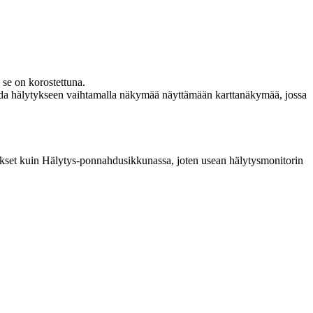
 se on korostettuna.
agoida hälytykseen vaihtamalla näkymää näyttämään karttanäkymää, jossa
etukset kuin Hälytys-ponnahdusikkunassa, joten usean hälytysmonitorin