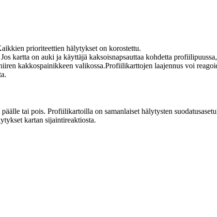
Kaikkien prioriteettien hälytykset on korostettu.
Jos kartta on auki ja käyttäjä kaksoisnapsauttaa kohdetta profiilipuussa,
e hiiren kakkospainikkeen valikossa.Profiilikarttojen laajennus voi re
ta.
päälle tai pois. Profiilikartoilla on samanlaiset hälytysten suodatusas
tykset kartan sijaintireaktiosta.