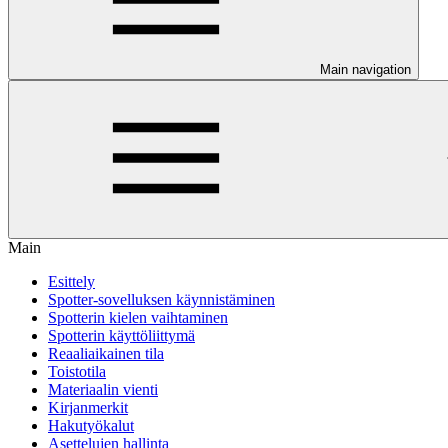
Main navigation
Main
Esittely
Spotter-sovelluksen käynnistäminen
Spotterin kielen vaihtaminen
Spotterin käyttöliittymä
Reaaliaikainen tila
Toistotila
Materiaalin vienti
Kirjanmerkit
Hakutyökalut
Asettelujen hallinta