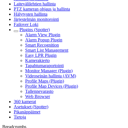
Laitevälilehtien hallinta
PTZ kameran ohjaus ja hallinta
Hälytysten hallinta
Järjestelmän monitorointi
Failover Loki
Plugins (Spotter)
Alarm View Plugin
Alarm Popup Plugin
Smart Recognition
Smart List Management
Easy LPR Plugin
Kamerakierto
Tapahtumaraportointi
Monitor Manager (Plugin)
Videoseinän hallinta (AVM)
Profile Maps (Plugin)
Profile Map Devices (Plugin)
Tallennevarasto
Web Browser
360 kamerat
Asetukset (Spotter)
Pikanäppäimet
Tietoja
Breadcrumbs