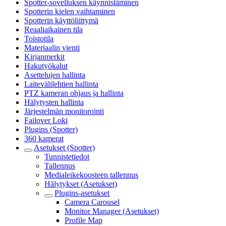
Spotter-sovelluksen käynnistäminen
Spotterin kielen vaihtaminen
Spotterin käyttöliittymä
Reaaliaikainen tila
Toistotila
Materiaalin vienti
Kirjanmerkit
Hakutyökalut
Asettelujen hallinta
Laitevälilehtien hallinta
PTZ kameran ohjaus ja hallinta
Hälytysten hallinta
Järjestelmän monitorointi
Failover Loki
Plugins (Spotter)
360 kamerat
Asetukset (Spotter)
Tunnistetiedot
Tallennus
Medialeikekoosteen tallennus
Hälytykset (Asetukset)
Plugins-asetukset
Camera Carousel
Monitor Manager (Asetukset)
Profile Map