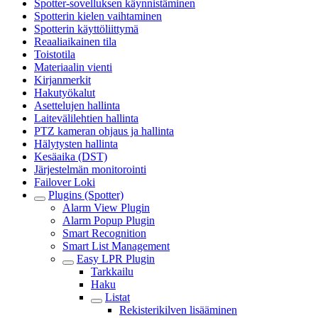
Spotter-sovelluksen käynnistäminen
Spotterin kielen vaihtaminen
Spotterin käyttöliittymä
Reaaliaikainen tila
Toistotila
Materiaalin vienti
Kirjanmerkit
Hakutyökalut
Asettelujen hallinta
Laitevälilehtien hallinta
PTZ kameran ohjaus ja hallinta
Hälytysten hallinta
Kesäaika (DST)
Järjestelmän monitorointi
Failover Loki
Plugins (Spotter)
Alarm View Plugin
Alarm Popup Plugin
Smart Recognition
Smart List Management
Easy LPR Plugin
Tarkkailu
Haku
Listat
Rekisterikilven lisääminen