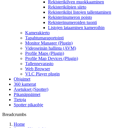
Rekisterikilven muokkaaminen
Rekisterikilpien siirto
Rekisterikilpi listojen tallentaminen
Rekisterinumeron poisto
Rekisterinumeroiden tuonti
Listojen lataaminen kameroihin
Kamerakierto
Tapahtumaraportointi
Monitor Manager (Plugin)
Videoseinän hallinta (AVM)
Profile Maps (Plugin)
Profile Map Devices (Plugin)
Tallennevarasto
Web Browser
VLC Player plugin
Ohjaimet
360 kamerat
Asetukset (Spotter)
Pikanäppäimet
Tietoja
Spotter pikaohje
Breadcrumbs
Home