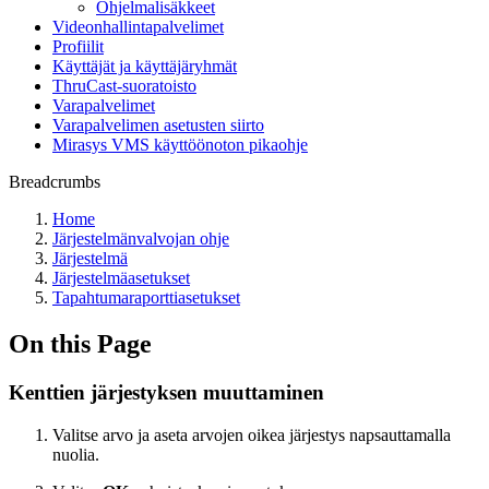
Ohjelmalisäkkeet
Videonhallintapalvelimet
Profiilit
Käyttäjät ja käyttäjäryhmät
ThruCast-suoratoisto
Varapalvelimet
Varapalvelimen asetusten siirto
Mirasys VMS käyttöönoton pikaohje
Breadcrumbs
Home
Järjestelmänvalvojan ohje
Järjestelmä
Järjestelmäasetukset
Tapahtumaraporttiasetukset
On this Page
Kenttien järjestyksen muuttaminen
Valitse arvo ja aseta arvojen oikea järjestys napsauttamalla
nuolia.