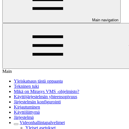
Main navigation
Main
Yleiskatsaus tästä oppaasta
Tekninen tuki
Mikä on Mirasys VMS -ohjelmisto?
Käyttöjärjestelmän yhteensopivuus
Järjestelmän konfigurointi
Kirjautuminen
Käyttöliittymä
Järjestelmä
Videonhallintapalvelimet
Yleiset asetukset