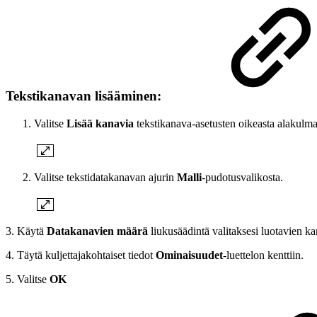
Tekstikanavan lisääminen:
Valitse
Lisää kanavia
tekstikanava-asetusten oikeasta alakulma
Valitse tekstidatakanavan ajurin
Malli
-pudotusvalikosta.
3. Käytä
Datakanavien määrä
liukusäädintä valitaksesi luotavien k
4. Täytä kuljettajakohtaiset tiedot
Ominaisuudet
-luettelon kenttiin.
5. Valitse
OK