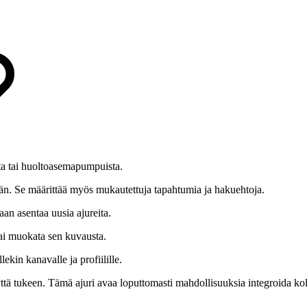
sta tai huoltoasemapumpuista.
etään. Se määrittää myös mukautettuja tapahtumia ja hakuehtoja.
aan asentaa uusia ajureita.
tai muokata sen kuvausta.
ekin kanavalle ja profiilille.
eyttä tukeen. Tämä ajuri avaa loputtomasti mahdollisuuksia integroida k