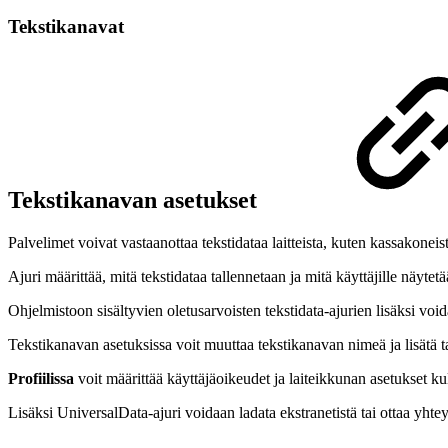
Tekstikanavat
Tekstikanavan asetukset
Palvelimet voivat vastaanottaa tekstidataa laitteista, kuten kassakonei
Ajuri määrittää, mitä tekstidataa tallennetaan ja mitä käyttäjille näyt
Ohjelmistoon sisältyvien oletusarvoisten tekstidata-ajurien lisäksi void
Tekstikanavan asetuksissa voit muuttaa tekstikanavan nimeä ja lisätä 
Profiilissa
voit määrittää käyttäjäoikeudet ja laiteikkunan asetukset kull
Lisäksi UniversalData-ajuri voidaan ladata ekstranetistä tai ottaa yht