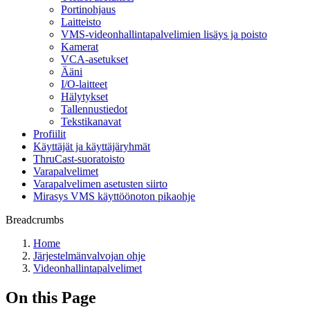
Portinohjaus
Laitteisto
VMS-videonhallintapalvelimien lisäys ja poisto
Kamerat
VCA-asetukset
Ääni
I/O-laitteet
Hälytykset
Tallennustiedot
Tekstikanavat
Profiilit
Käyttäjät ja käyttäjäryhmät
ThruCast-suoratoisto
Varapalvelimet
Varapalvelimen asetusten siirto
Mirasys VMS käyttöönoton pikaohje
Breadcrumbs
Home
Järjestelmänvalvojan ohje
Videonhallintapalvelimet
On this Page