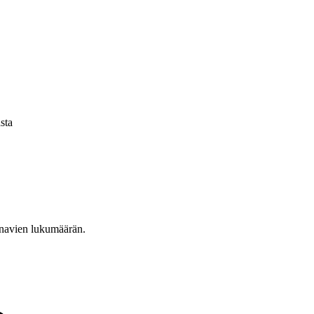
sta
anavien lukumäärän.