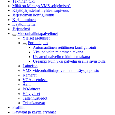
Tekninen tuki
Mikä on Mirasys VMS -ohjelmisto?
Käyttöjärjestelmän yhteensopivuus
Järjestelmän konfigurointi
Kirjautuminen
Käyttöliittymä
Järjestelmä
Videonhallintapalvelimet
Yleiset asetukset
Portinohjaus
Automaattinen reitittimen konfigurointi
Yksi palvelin reitittimen takana
Useampi palvelin reitittimen takana
Useampi kuin yksi palvelin useilla sivustoilla
Laitteisto
VMS-videonhallintapalvelimien lisäys ja poisto
Kamerat
VCA-asetukset
Ääni
I/O-laitteet
Hälytykset
Tallennustiedot
Tekstikanavat
Profiilit
Käyttäjät ja käyttäjäryhmät