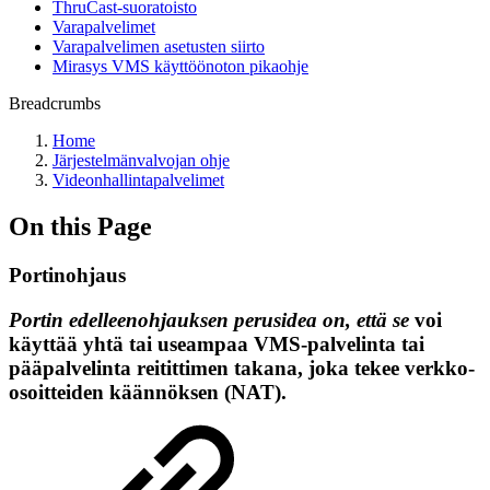
ThruCast-suoratoisto
Varapalvelimet
Varapalvelimen asetusten siirto
Mirasys VMS käyttöönoton pikaohje
Breadcrumbs
Home
Järjestelmänvalvojan ohje
Videonhallintapalvelimet
On this Page
Portinohjaus
Portin edelleenohjauksen perusidea on, että se
voi
käyttää yhtä tai useampaa VMS-palvelinta tai
pääpalvelinta reitittimen takana, joka tekee verkko-
osoitteiden käännöksen (NAT).