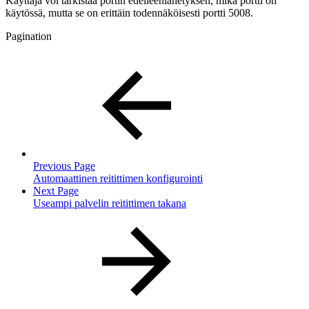
Käyttäjä voi tarkistaa portin edelleenlähetyksen, mikä portti on
käytössä, mutta se on erittäin todennäköisesti portti 5008.
Pagination
Previous Page
Automaattinen reitittimen konfigurointi
Next Page
Useampi palvelin reitittimen takana