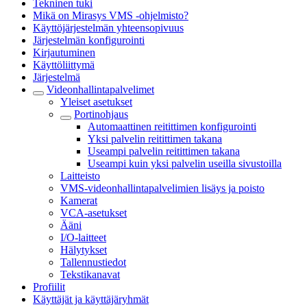
Tekninen tuki
Mikä on Mirasys VMS -ohjelmisto?
Käyttöjärjestelmän yhteensopivuus
Järjestelmän konfigurointi
Kirjautuminen
Käyttöliittymä
Järjestelmä
Videonhallintapalvelimet
Yleiset asetukset
Portinohjaus
Automaattinen reitittimen konfigurointi
Yksi palvelin reitittimen takana
Useampi palvelin reitittimen takana
Useampi kuin yksi palvelin useilla sivustoilla
Laitteisto
VMS-videonhallintapalvelimien lisäys ja poisto
Kamerat
VCA-asetukset
Ääni
I/O-laitteet
Hälytykset
Tallennustiedot
Tekstikanavat
Profiilit
Käyttäjät ja käyttäjäryhmät