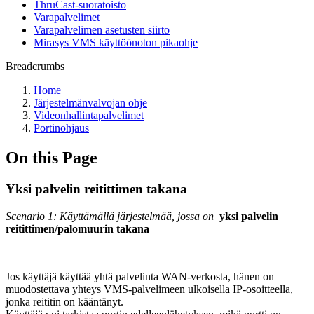
ThruCast-suoratoisto
Varapalvelimet
Varapalvelimen asetusten siirto
Mirasys VMS käyttöönoton pikaohje
Breadcrumbs
Home
Järjestelmänvalvojan ohje
Videonhallintapalvelimet
Portinohjaus
On this Page
Yksi palvelin reitittimen takana
Scenario 1: Käyttämällä järjestelmää, jossa on
yksi palvelin
reitittimen/palomuurin takana
Jos käyttäjä käyttää yhtä palvelinta WAN-verkosta, hänen on
muodostettava yhteys VMS-palvelimeen ulkoisella IP-osoitteella,
jonka reititin on kääntänyt.