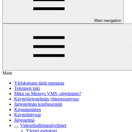
Main navigation
Main
Yleiskatsaus tästä oppaasta
Tekninen tuki
Mikä on Mirasys VMS -ohjelmisto?
Käyttöjärjestelmän yhteensopivuus
Järjestelmän konfigurointi
Kirjautuminen
Käyttöliittymä
Järjestelmä
Videonhallintapalvelimet
Yleiset asetukset