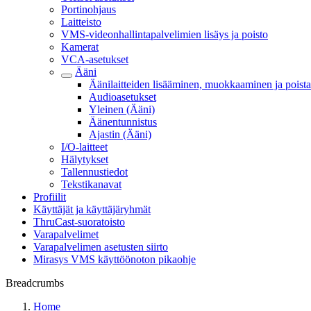
Portinohjaus
Laitteisto
VMS-videonhallintapalvelimien lisäys ja poisto
Kamerat
VCA-asetukset
Ääni
Äänilaitteiden lisääminen, muokkaaminen ja poist
Audioasetukset
Yleinen (Ääni)
Äänentunnistus
Ajastin (Ääni)
I/O-laitteet
Hälytykset
Tallennustiedot
Tekstikanavat
Profiilit
Käyttäjät ja käyttäjäryhmät
ThruCast-suoratoisto
Varapalvelimet
Varapalvelimen asetusten siirto
Mirasys VMS käyttöönoton pikaohje
Breadcrumbs
Home