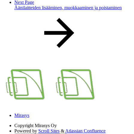
Next Page
Äänilaitteiden lisääminen, muokkaaminen ja poistaminen
Mirasys
Copyright
Mirasys Oy
Powered by
Scroll Sites
&
Atlassian Confluence