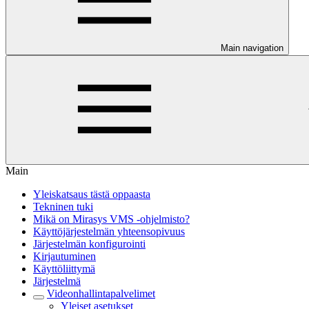
Main navigation
Main
Yleiskatsaus tästä oppaasta
Tekninen tuki
Mikä on Mirasys VMS -ohjelmisto?
Käyttöjärjestelmän yhteensopivuus
Järjestelmän konfigurointi
Kirjautuminen
Käyttöliittymä
Järjestelmä
Videonhallintapalvelimet
Yleiset asetukset