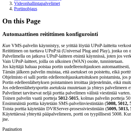
Videonhallintapalvelimet
Portinohjaus
On this Page
Automaattinen reitittimen konfigurointi
Kun
VMS-palvelin käynnistyy, se yrittää löytää UPnP-laitteita verkost
Reitittimen on tuettava UPnP:tä (Universal Plug and Play), jonka on ol
Palvelimella on jatkuva UPnP-laitteen etsintä käynnissä, joten jos verkk
Vain UPnP-laitteet, joilla on ulkoinen (WAN) osoite, tunnistetaan.
Jos käyttäjä haluaa poistaa portin uudelleenohjauksen automaattisesti, 
Tämän jälkeen palvelin muistaa, että asetukset on poistettu, eikä porttiväl
Ohjelmisto ei salli portin edelleenohjauskartoituksen poistamista, jos pa
Portin edelleenlähetyksen poistaminen irroittaa järjestelmän, eikä muit
Jos edelleenlähetysportin asetuksia muutetaan ja yhteys palvelimeen ei 
Palvelimet tarvitsevat neljä porttia palvelimen välistä viestintää varte
Toinen palvelin vaatii portteja
5012
-
5015
, kolmas palvelin portteja 50
Ensimmäistä porttia käytetään SMS-palvelinviestintään (
5008, 5012,
Toista porttia käytetään DVRServer-prosessiviestintään (
5009, 5013,
Käytettäessä yhteyttä pääpalvelimeen, portti on tyypillisesti 5008. Ku
jne.
Pagination