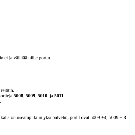
t ja välittää niille portin.
eititin.
portteja
5008
,
5009
,
5010
ja
5011
.
.
aikalla on useampi kuin yksi palvelin, portit ovat 5009 +4, 5009 + 8