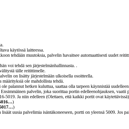
a.
tava käytössä laitteessa.
oon tehdään muutoksia, palvelin havaitsee automaattisesti uudet reitittime
hän voi tehdä sen järjestelmänhallinnasta. .
itystä tälle reitittimelle.
lvelin on lisätty järjestelmään ulkoisella osoitteella.
a määrityksiä ole mahdollista tehdä.
ole palannut hetken kuluttua, saattaa olla tarpeen käynnistää uudelleen r
n. Ensimmäinen palvelin, joka suorittaa portin edelleenohjauksen, vaatii 
16-5019. Ja niin edelleen (Olettaen, että kaikki portit ovat käytettävissä)
 5016…
)
 5017…
)
n lisäät uusia palvelimia isäntäkoneeseen, portti on yleensä 5009. Jos p