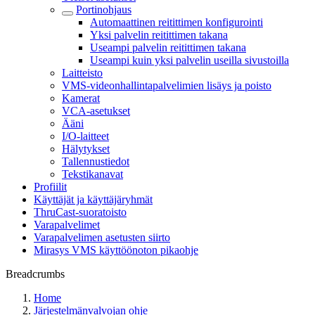
Portinohjaus
Automaattinen reitittimen konfigurointi
Yksi palvelin reitittimen takana
Useampi palvelin reitittimen takana
Useampi kuin yksi palvelin useilla sivustoilla
Laitteisto
VMS-videonhallintapalvelimien lisäys ja poisto
Kamerat
VCA-asetukset
Ääni
I/O-laitteet
Hälytykset
Tallennustiedot
Tekstikanavat
Profiilit
Käyttäjät ja käyttäjäryhmät
ThruCast-suoratoisto
Varapalvelimet
Varapalvelimen asetusten siirto
Mirasys VMS käyttöönoton pikaohje
Breadcrumbs
Home
Järjestelmänvalvojan ohje