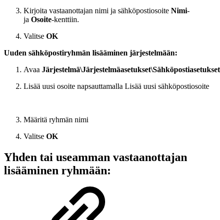
Kirjoita vastaanottajan nimi ja sähköpostiosoite
Nimi
-
ja
Osoite
-kenttiin.
Valitse
OK
Uuden sähköpostiryhmän lisääminen järjestelmään:
Avaa
Järjestelmä\Järjestelmäasetukset\Sähköpostiasetukset
Lisää uusi osoite napsauttamalla Lisää uusi sähköpostiosoite
Määritä ryhmän nimi
Valitse
OK
Yhden tai useamman vastaanottajan
lisääminen ryhmään: