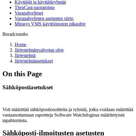
Käyttäjät ja käyttäjäryhmät
ThruCast-suoratoisto
Varapalvelimet
Varapalvelimen asetusten siirto
Mirasys VMS käyttöönoton pikaohje
Breadcrumbs
Home
Järjestelmänvalvojan ohje
Järjestelmä
Järjestelmäasetukset
On this Page
Sähköpostiasetukset
Voit määrittää sähköpostiosoitteita ja ryhmiä, jotka voidaan määrittää
vastaanottamaan raportteja Software Watchdogissa määritetyistä
tapahtumista.
Sähköposti-ilmoitusten asetusten