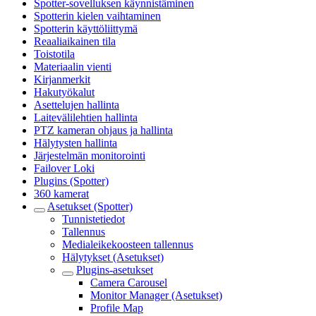
Spotter-sovelluksen käynnistäminen
Spotterin kielen vaihtaminen
Spotterin käyttöliittymä
Reaaliaikainen tila
Toistotila
Materiaalin vienti
Kirjanmerkit
Hakutyökalut
Asettelujen hallinta
Laitevälilehtien hallinta
PTZ kameran ohjaus ja hallinta
Hälytysten hallinta
Järjestelmän monitorointi
Failover Loki
Plugins (Spotter)
360 kamerat
Asetukset (Spotter)
Tunnistetiedot
Tallennus
Medialeikekoosteen tallennus
Hälytykset (Asetukset)
Plugins-asetukset
Camera Carousel
Monitor Manager (Asetukset)
Profile Map