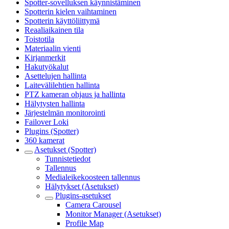
Spotter-sovelluksen käynnistäminen
Spotterin kielen vaihtaminen
Spotterin käyttöliittymä
Reaaliaikainen tila
Toistotila
Materiaalin vienti
Kirjanmerkit
Hakutyökalut
Asettelujen hallinta
Laitevälilehtien hallinta
PTZ kameran ohjaus ja hallinta
Hälytysten hallinta
Järjestelmän monitorointi
Failover Loki
Plugins (Spotter)
360 kamerat
Asetukset (Spotter)
Tunnistetiedot
Tallennus
Medialeikekoosteen tallennus
Hälytykset (Asetukset)
Plugins-asetukset
Camera Carousel
Monitor Manager (Asetukset)
Profile Map