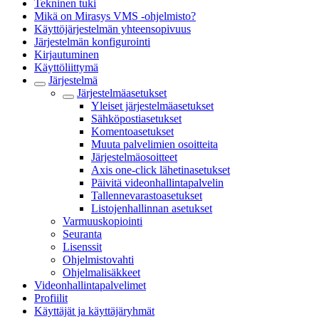
Tekninen tuki
Mikä on Mirasys VMS -ohjelmisto?
Käyttöjärjestelmän yhteensopivuus
Järjestelmän konfigurointi
Kirjautuminen
Käyttöliittymä
Järjestelmä
Järjestelmäasetukset
Yleiset järjestelmäasetukset
Sähköpostiasetukset
Komentoasetukset
Muuta palvelimien osoitteita
Järjestelmäosoitteet
Axis one-click lähetinasetukset
Päivitä videonhallintapalvelin
Tallennevarastoasetukset
Listojenhallinnan asetukset
Varmuuskopiointi
Seuranta
Lisenssit
Ohjelmistovahti
Ohjelmalisäkkeet
Videonhallintapalvelimet
Profiilit
Käyttäjät ja käyttäjäryhmät