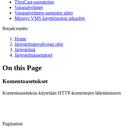
ThruCast-suoratoisto
Varapalvelimet
Varapalvelimen asetusten siirto
Mirasys VMS käyttöönoton pikaohje
Breadcrumbs
Home
Järjestelmänvalvojan ohje
Järjestelmä
Järjestelmäasetukset
On this Page
Komentoasetukset
Komentoasetuksia käytetään HTTP-komentojen lähettämiseen
Pagination