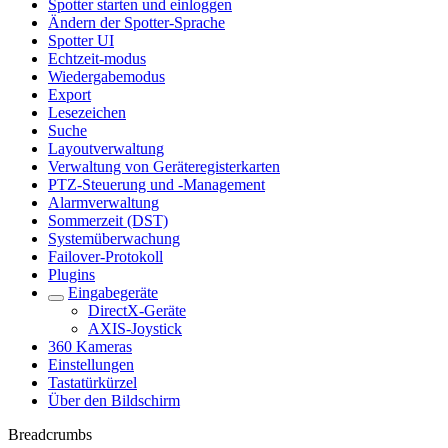
Spotter starten und einloggen
Ändern der Spotter-Sprache
Spotter UI
Echtzeit-modus
Wiedergabemodus
Export
Lesezeichen
Suche
Layoutverwaltung
Verwaltung von Geräteregisterkarten
PTZ-Steuerung und -Management
Alarmverwaltung
Sommerzeit (DST)
Systemüberwachung
Failover-Protokoll
Plugins
Eingabegeräte
DirectX-Geräte
AXIS-Joystick
360 Kameras
Einstellungen
Tastatürkürzel
Über den Bildschirm
Breadcrumbs