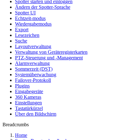
Spotter starten und einloggen
Ändern der Spotter-Sprache
Spotter UI
Echtzeit-modus
Wiedergabemodus
Export
Lesezeichen
Suche
Layoutverwaltung
Verwaltung von Geräteregisterkarten
PTZ-Steuerung und -Management
Alarmverwaltung
Sommerzeit (DST)
Systemüberwachung
Failover-Protokoll
Plugins
Eingabegeräte
360 Kameras
Einstellungen
Tastatürkürzel
Über den Bildschirm
Breadcrumbs
Home