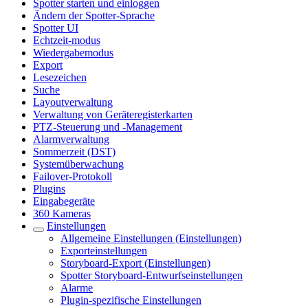
Spotter starten und einloggen
Ändern der Spotter-Sprache
Spotter UI
Echtzeit-modus
Wiedergabemodus
Export
Lesezeichen
Suche
Layoutverwaltung
Verwaltung von Geräteregisterkarten
PTZ-Steuerung und -Management
Alarmverwaltung
Sommerzeit (DST)
Systemüberwachung
Failover-Protokoll
Plugins
Eingabegeräte
360 Kameras
Einstellungen
Allgemeine Einstellungen (Einstellungen)
Exporteinstellungen
Storyboard-Export (Einstellungen)
Spotter Storyboard-Entwurfseinstellungen
Alarme
Plugin-spezifische Einstellungen