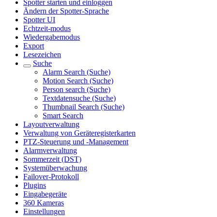
Spotter starten und einloggen
Ändern der Spotter-Sprache
Spotter UI
Echtzeit-modus
Wiedergabemodus
Export
Lesezeichen
Suche
Alarm Search (Suche)
Motion Search (Suche)
Person search (Suche)
Textdatensuche (Suche)
Thumbnail Search (Suche)
Smart Search
Layoutverwaltung
Verwaltung von Geräteregisterkarten
PTZ-Steuerung und -Management
Alarmverwaltung
Sommerzeit (DST)
Systemüberwachung
Failover-Protokoll
Plugins
Eingabegeräte
360 Kameras
Einstellungen