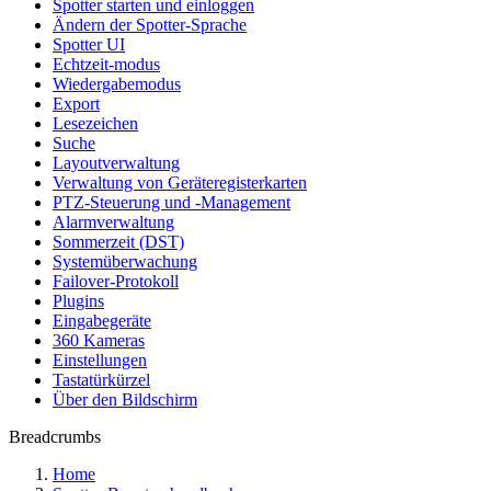
Spotter starten und einloggen
Ändern der Spotter-Sprache
Spotter UI
Echtzeit-modus
Wiedergabemodus
Export
Lesezeichen
Suche
Layoutverwaltung
Verwaltung von Geräteregisterkarten
PTZ-Steuerung und -Management
Alarmverwaltung
Sommerzeit (DST)
Systemüberwachung
Failover-Protokoll
Plugins
Eingabegeräte
360 Kameras
Einstellungen
Tastatürkürzel
Über den Bildschirm
Breadcrumbs
Home