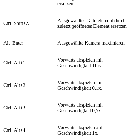
ersetzen
​Ausgewähltes Gitterelement durch
​​Ctrl+Shift+Z
zuletzt geöffnetes Element ersetzen
​Alt+Enter
​Ausgewählte Kamera maximieren
​Vorwärts abspielen mit
​Ctrl+Alt+1
Geschwindigkeit 1fps.
​Vorwärts abspielen mit
​Ctrl+Alt+2
Geschwindigkeit 0,1x.
​Vorwärts abspielen mit
​Ctrl+Alt+3
Geschwindigkeit 0,5x.
​Vorwärts abspielen auf
​Ctrl+Alt+4
Geschwindigkeit 1x.