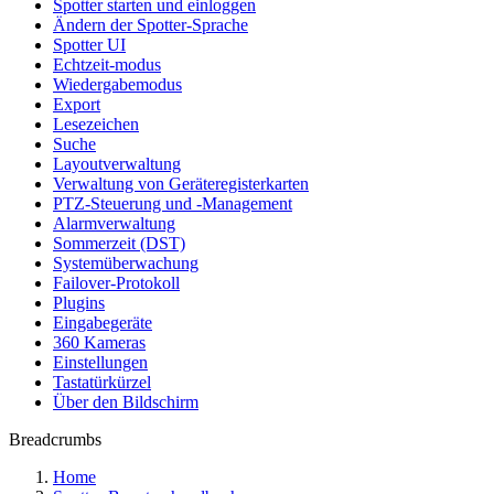
Spotter starten und einloggen
Ändern der Spotter-Sprache
Spotter UI
Echtzeit-modus
Wiedergabemodus
Export
Lesezeichen
Suche
Layoutverwaltung
Verwaltung von Geräteregisterkarten
PTZ-Steuerung und -Management
Alarmverwaltung
Sommerzeit (DST)
Systemüberwachung
Failover-Protokoll
Plugins
Eingabegeräte
360 Kameras
Einstellungen
Tastatürkürzel
Über den Bildschirm
Breadcrumbs
Home