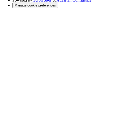
Powered by
Scroll Sites
&
Atlassian Confluence
Manage cookie preferences