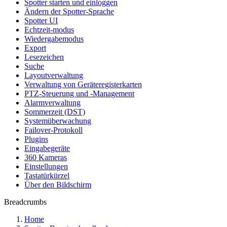
Spotter starten und einloggen
Ändern der Spotter-Sprache
Spotter UI
Echtzeit-modus
Wiedergabemodus
Export
Lesezeichen
Suche
Layoutverwaltung
Verwaltung von Geräteregisterkarten
PTZ-Steuerung und -Management
Alarmverwaltung
Sommerzeit (DST)
Systemüberwachung
Failover-Protokoll
Plugins
Eingabegeräte
360 Kameras
Einstellungen
Tastatürkürzel
Über den Bildschirm
Breadcrumbs
Home