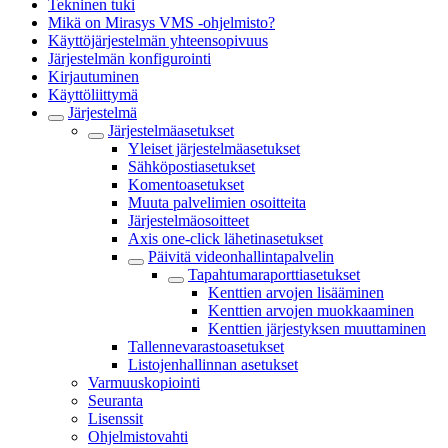
Tekninen tuki
Mikä on Mirasys VMS -ohjelmisto?
Käyttöjärjestelmän yhteensopivuus
Järjestelmän konfigurointi
Kirjautuminen
Käyttöliittymä
Järjestelmä
Järjestelmäasetukset
Yleiset järjestelmäasetukset
Sähköpostiasetukset
Komentoasetukset
Muuta palvelimien osoitteita
Järjestelmäosoitteet
Axis one-click lähetinasetukset
Päivitä videonhallintapalvelin
Tapahtumaraporttiasetukset
Kenttien arvojen lisääminen
Kenttien arvojen muokkaaminen
Kenttien järjestyksen muuttaminen
Tallennevarastoasetukset
Listojenhallinnan asetukset
Varmuuskopiointi
Seuranta
Lisenssit
Ohjelmistovahti