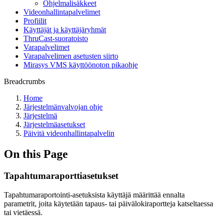
Ohjelmalisäkkeet
Videonhallintapalvelimet
Profiilit
Käyttäjät ja käyttäjäryhmät
ThruCast-suoratoisto
Varapalvelimet
Varapalvelimen asetusten siirto
Mirasys VMS käyttöönoton pikaohje
Breadcrumbs
Home
Järjestelmänvalvojan ohje
Järjestelmä
Järjestelmäasetukset
Päivitä videonhallintapalvelin
On this Page
Tapahtumaraporttiasetukset
Tapahtumaraportointi-asetuksista käyttäjä määrittää ennalta
parametrit, joita käytetään tapaus- tai päivälokiraportteja katseltaessa
tai vietäessä.